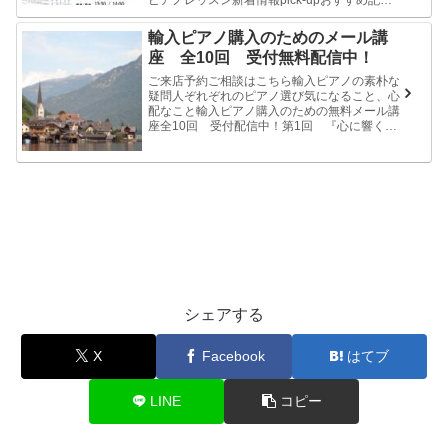
ピアノレッスン新着情報pick-upおすすめ記事
イベント情報ブ...
輸入ピアノ購入のためのメール講
座 全10回 受付無料配信中！
ご来店予約ご相談はこちら輸入ピアノの素朴な
疑問人ぞれぞれのピアノ選び気になること、心
配なこと輸入ピアノ購入のための無料メール講
座全10回 受付配信中！第1回 『心に響くい
いピアノって何？』 第2回 『本当の弾きや
すいピアノって何？』 第3回...
シェアする
X
Facebook
はてブ
LINE
コピー