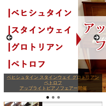
ベヒシュタイン スタインウェイ グロトリアン
ペトロフ
ピアノパッサージュ祝20周年記念 試弾会開催
アップライトピアノフェアー開催
平行弦コンサートモデル 伝説の赤いベヒシュタイン
『そのピアノ救い隊』 発足しました