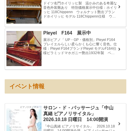
ドイツ名門ホイリッヒ製 温かみのある奇麗な
音色外装難あり 特別価格展示中仕様：ホイリ
ッヒ 118Chippenn ウォルナット艶出ブラン
ドホイリッヒ モデル 118Chippenn仕様 ウォ
ルナット艶出ペダル 3本高さ 118cm価格￥88...
Pleyel F164 展示中
展示ピアノ「 UP・GP・価格別」Pleyel F164
プレイエルらしい柔らかくも心に響く音色。仕
様：Pleyel F164ブランドPleyel モデルF164仕
様ピラミッドマホガニー艶出1932年製 ペダ
ル 2本奥行 164cm 幅148...
イベント情報
サロン・ド・パッサージュ「中山
真緒 ピアノリサイタル」
2026.10.18 日曜日 14:00開演
「中山真緒 ピアノリサイタル」 2026.10.18
日曜日 14:00開演会場 ピアノパッサージュ