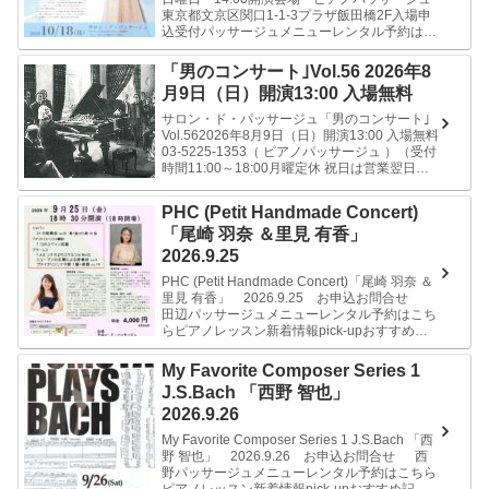
東京都文京区関口1-1-3プラザ飯田橋2F入場申
込受付パッサージュメニューレンタル予約はこ
ちらピアノレッスン新着情報pick-upおすすめ
記...
「男のコンサート｣Vol.56 2026年8
月9日（日）開演13:00 入場無料
サロン・ド・パッサージュ「男のコンサート｣
Vol.562026年8月9日（日）開演13:00 入場無料
03-5225-1353（ ピアノパッサージュ ）（受付
時間11:00～18:00月曜定休 祝日は営業翌日定
休） 入場申込 イベント名に「...
PHC (Petit Handmade Concert)
「尾崎 羽奈 ＆里見 有香」
2026.9.25
PHC (Petit Handmade Concert)「尾崎 羽奈 ＆
里見 有香」 2026.9.25 お申込お問合せ
田辺パッサージュメニューレンタル予約はこち
らピアノレッスン新着情報pick-upおすすめ記
事イベント情報ブログ
My Favorite Composer Series 1
J.S.Bach 「西野 智也」
2026.9.26
My Favorite Composer Series 1 J.S.Bach 「西
野 智也」 2026.9.26 お申込お問合せ 西
野パッサージュメニューレンタル予約はこちら