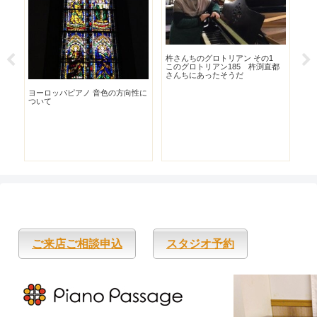
杵さんちのグロトリアン その1
このグロトリアン185 杵渕直都
さんちにあったそうだ
ヨーロッパピアノ 音色の方向性に
パ
ついて
ッ
ご来店ご相談申込
スタジオ予約