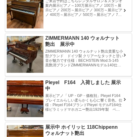
ご来店予約はこちらレンタルサロン＆スタジオ
案内展示ピアノ～100万展示ピアノ 100万～展
示ピアノ 200万～展示ピアノ 300万～展示ピア
ノ 400万～展示ピアノ 500万～展示ピアノ 700
万～展示ピアノ アップライト展示ピアノ グラ
ン...
ZIMMERMANN 140 ウォルナット
艶出 展示中
ZIMMERMANN 140 ウォルナット艶出貴重な小
型グランド ドイツ製 クリアーなタッチと甘い
音が魅力です仕様：BECHSTEIN Mod.S-145
黒艶消ブランドZIMMERMANNモデル140仕様
ウォルナット艶出ペダル 2本 1...
Pleyel F164 入荷しました 展示
中
展示ピアノ「 UP・GP・価格別」Pleyel F164
プレイエルらしい柔らかくも心に響く音色。仕
様：Pleyel F164ブランドPleyel モデルF164仕
様ピラミッドマホガニー艶出1929年製 ペダ
ル 2本奥行 164cm 幅148...
展示中 ホイリッヒ 118Chippenn
ウォルナット艶出