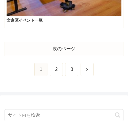
文京区イベント一覧
次のページ
次
1
2
3
へ