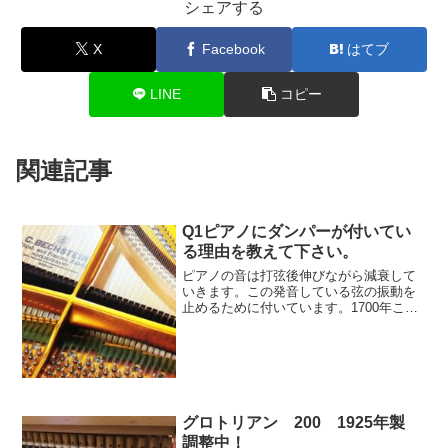
シェアする
X
Facebook
はてブ
LINE
コピー
関連記事
Q1ピアノにダンパーが付いてい
る理由を教えて下さい。
ピアノの音は打弦後伸びながら減衰して
いきます。この発音している弦の振動を
止めるために付いています。1700年ころ
にイタリアのクリストフォリ氏によって
最初のピアノが発明されたようですが、
世界最初といわれるクリストフォリのピ
アノにも付いていまし...
グロトリアン 200 1925年製
調整中！