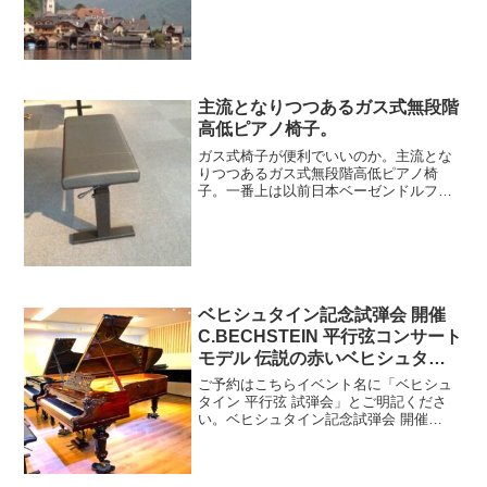
ための無料メール講座全10回 受付配信
中！第1回 『心に響くいいピアノって
何？』 第2回 『本当の弾きやすいピア
ノって何？』 第3回...
主流となりつつあるガス式無段階
高低ピアノ椅子。
ガス式椅子が便利でいいのか。主流とな
りつつあるガス式無段階高低ピアノ椅
子。一番上は以前日本ベーゼンドルファ
ーが出していたもの。懐かしく思われる
方も多いだろう。中国製 スペイン製と
展示中です。展示ピアノメニューピアノ
パッサージュホームベヒシュ...
ベヒシュタイン記念試弾会 開催
C.BECHSTEIN 平行弦コンサート
モデル 伝説の赤いベヒシュタイ
ン
ご予約はこちらイベント名に「ベヒシュ
タイン 平行弦 試弾会」とご明記くださ
い。ベヒシュタイン記念試弾会 開催
C.BECHSTEIN 平行弦コンサートモデル
伝説の赤いベヒシュタイン「60分 試弾
会」 料金3000円 お支払いは当日現金