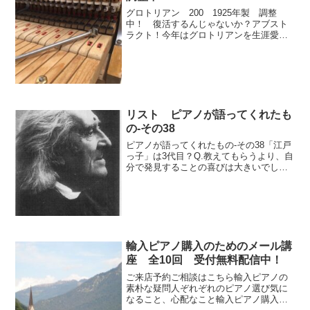
グロトリアン 200 1925年製 調整
中！ 復活するんじゃないか？アブスト
ラクト！今年はグロトリアンを生涯愛し
たクララ・シューマンの生誕200年その年
にタイプ200のグランドピアノ入荷しまし
た。グロトリアン 200 1925年製 調
整中！...
リスト ピアノが語ってくれたも
の-その38
ピアノが語ってくれたもの-その38「江戸
っ子」は3代目？Q.教えてもらうより、自
分で発見することの喜びは大きいでしょ
うね。A. そうですね。しかし、それにし
てもやはり土台は重要ですね。特にピア
ノの場合、ヨーロッパ人に比べてハンデ
キャップがあ...
輸入ピアノ購入のためのメール講
座 全10回 受付無料配信中！
ご来店予約ご相談はこちら輸入ピアノの
素朴な疑問人ぞれぞれのピアノ選び気に
なること、心配なこと輸入ピアノ購入の