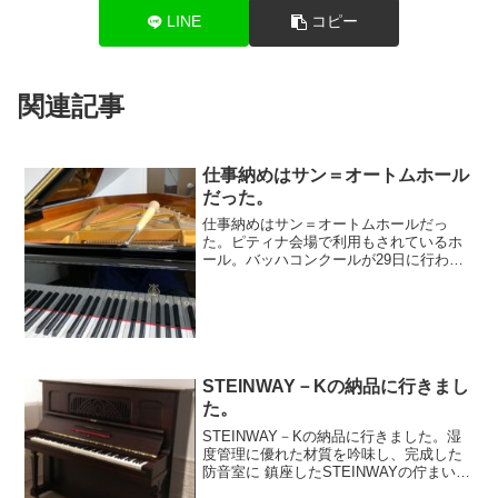
LINE
コピー
関連記事
仕事納めはサン＝オートムホール
だった。
仕事納めはサン＝オートムホールだっ
た。ピティナ会場で利用もされているホ
ール。バッハコンクールが29日に行われ
る。ピアノが語ってくれたものパッサー
ジュメニューピアノレッスン新着情報
pick-upおすすめ記事イベント情報ブログ
STEINWAY－Kの納品に行きまし
た。
STEINWAY－Kの納品に行きました。湿
度管理に優れた材質を吟味し、完成した
防音室に 鎮座したSTEINWAYの佇まい
が、まるで針葉樹の森の静寂みたいです♪