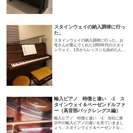
本日は、おめでとうございます！パッサ
ージュメニュー新着情報pick-upおすすめ
記...
スタインウェイの納入調律に行っ
た。
スタインウェイの納入調律に行った。お
母さんが選んでくれた1950年代のスタイ
ンウェイ。1月からレッスンも始めたんだ
って。もう曲も弾けるようになりまし
た！末長くスタインウェイの音色をお楽
しみくださいませ。
輸入ピアノ 特徴と違い -1 ス
タインウェイ＆ベーゼンドルファ
ー（高音部バックレングス編）
輸入ピアノ 特徴と違い -1 当社に展
示中の輸入ピアノの違いを見ていきまし
ょう。スタインウェイ＆ベーゼンドルフ
ァー （高音部バックレングス編）こち