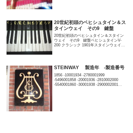
らサロンにあるスタインウェイB211の高
音部です。次高音部のデュプレックス。
バックレングスの弦...
20世紀初頭のベヒシュタイン＆ス
タインウェイ その9 鍵盤
20世紀初頭のベヒシュタイン＆スタイン
ウェイ その9 鍵盤ベヒシュタインV-
200 クラシック 1901年スタインウェイA-
188 クラロウォルナット6本脚 1902年写
真ではわかりにくいと思いますが、白鍵
の前の部分の長さにも微妙な違いがあ...
STEINWAY 製造年 -製造番号
1856 -10001934 -2780001999
-5496001858 -20001936 -2810002000
-5540001860 -30001938 -2900002001
-5580001861 -50001940 -30...