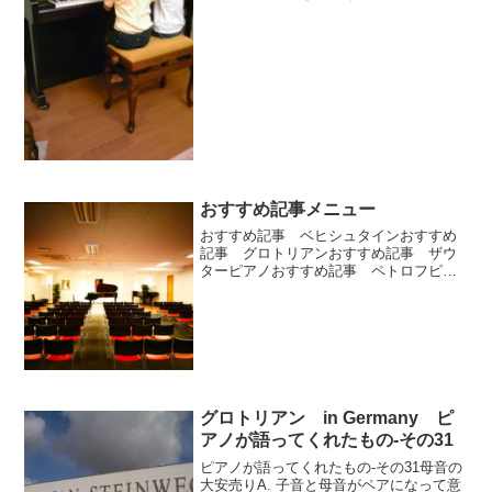
パピアノに関心を持ち、夫がインターネ
ットで探し出しました。「ＨＰの作りが
感じ良いんだよ〜」から入りました。2.
日ごろの情報源...
おすすめ記事メニュー
おすすめ記事 ベヒシュタインおすすめ
記事 グロトリアンおすすめ記事 ザウ
ターピアノおすすめ記事 ペトロフピア
ノおすすめ記事 スタンウェイその後の
お付き合いピアノ製造番号ピアノが語っ
てくれたものパッサージュ動画
グロトリアン in Germany ピ
アノが語ってくれたもの-その31
ピアノが語ってくれたもの-その31母音の
大安売りA. 子音と母音がペアになって意