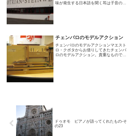
味が発生する日本語を聞く耳は子音の後
にすぐついてくる母音を聴こうとするリ
ズムを持つわけです。Q.つまり、すぐに
母音を言い換えれば発音の意味を理解し
ようと聴く癖が...
チェンバロのモデルアクション
チェンバロのモデルアクションマエスト
ロ・クボタからお借りしてきたチェンバ
ロのモデルアクション。貴重なものです
ね。当社ピアノの歴史イヴェント「ぴあ
の？フォルテ？」で活躍してくれていま
す。さて、これは何のモデルアクション
でしょうか？ピアノが語っ...
ドゥオモ ピアノが語ってくれたもの-そ
の23