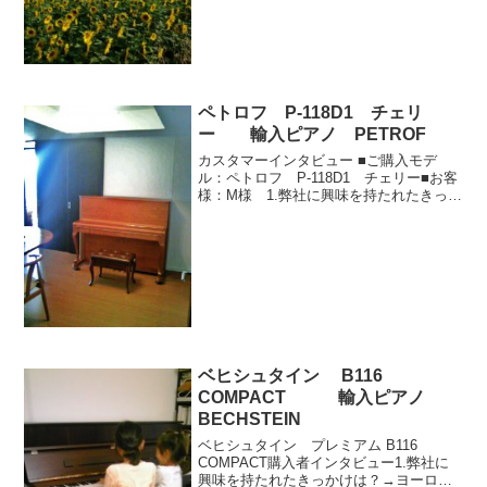
ピアノの３つのスタイル考慮した整調作
業の重要性を解いていらっしゃいます
が。A.整調には基準寸法があります。テ
ーマは楽器の能力を引...
ペトロフ P-118D1 チェリ
ー 輸入ピアノ PETROF
カスタマーインタビュー ■ご購入モデ
ル：ペトロフ P-118D1 チェリー■お客
様：M様 1.弊社に興味を持たれたきっか
けは？輸入ピアノに興味を持ち探してい
ました。2.日ごろの情報源は？友人や知
人の口コミ情報を大切にしています。3.
輸入ピア...
ベヒシュタイン B116
COMPACT 輸入ピアノ
BECHSTEIN
ベヒシュタイン プレミアム B116
COMPACT購入者インタビュー1.弊社に
興味を持たれたきっかけは？→ヨーロッ