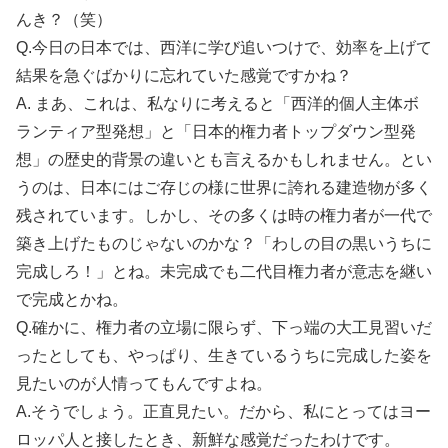
んき？（笑）
Q.今日の日本では、西洋に学び追いつけで、効率を上げて
結果を急ぐばかりに忘れていた感覚ですかね？
A. まあ、これは、私なりに考えると「西洋的個人主体ボ
ランティア型発想」と「日本的権力者トップダウン型発
想」の歴史的背景の違いとも言えるかもしれません。とい
うのは、日本にはご存じの様に世界に誇れる建造物が多く
残されています。しかし、その多くは時の権力者が一代で
築き上げたものじゃないのかな？「わしの目の黒いうちに
完成しろ！」とね。未完成でも二代目権力者が意志を継い
で完成とかね。
Q.確かに、権力者の立場に限らず、下っ端の大工見習いだ
ったとしても、やっぱり、生きているうちに完成した姿を
見たいのが人情ってもんですよね。
A.そうでしょう。正直見たい。だから、私にとってはヨー
ロッパ人と接したとき、新鮮な感覚だったわけです。