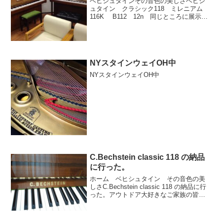
ベヒシュタインその音色の美しさベヒシ
ュタイン クラシック118 ミレニアム
116K B112 12n 同じところに展示
中。ベヒシュタインアップライトの引き
比べにいらしてください。お問合せフォ
ーム：ピアノ・パッサージュピアノパッ
サージュへの...
NYスタインウェイOH中
NYスタインウェイOH中
C.Bechstein classic 118 の納品
に行った。
ホーム ベヒシュタイン その音色の美
しさC.Bechstein classic 118 の納品に行
った。アウトドア大好きなご家族の皆
様、新たなインドアの楽しみが増えまし
たね♪ 本日はおめでとうございます。お
すすめ記事メニューおすすめ記事 ピ...