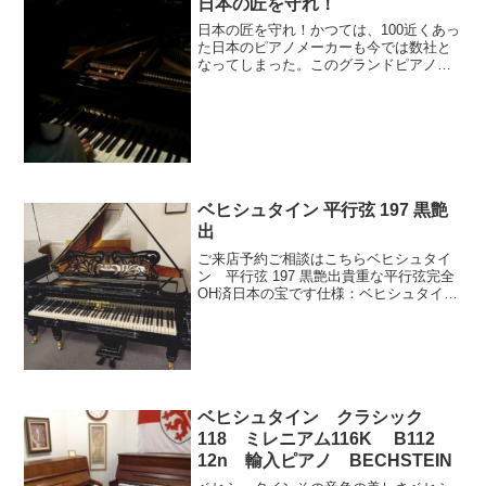
日本の匠を守れ！
日本の匠を守れ！かつては、100近くあっ
た日本のピアノメーカーも今では数社と
なってしまった。このグランドピアノは
レスターのブランドだ。このピアノは40
年近く前の旧今市市、今は日光市になっ
ているが、イースタイン社の制作だそう
だ。すばらしい音色...
ベヒシュタイン 平行弦 197 黒艶
出
ご来店予約ご相談はこちらベヒシュタイ
ン 平行弦 197 黒艶出貴重な平行弦完全
OH済日本の宝です仕様：ベヒシュタイ
ン 平行弦 197 黒艶出ブランドベヒシュ
タインモデル平行弦 197仕様黒艶出1868
年製ぺダル 2本奥行 197cm写真：ベ...
ベヒシュタイン クラシック
118 ミレニアム116K B112
12n 輸入ピアノ BECHSTEIN