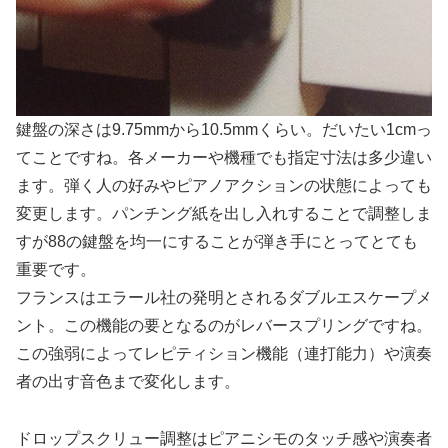
鍵盤の深さは9.75mmから10.5mmくらい。だいたい1cmっ
てことですね。各メーカーや機種でも指定寸法は多少違い
ます。弾く人の好みやピアノアクションの状態によっても
変更します。パンチング紙を出し入れすることで調整しま
すが88の鍵盤を均一にすることが弾き手にとってとても
重要です。
フランスはエラール社の発明とされるダブルエスケープメ
ント。この機能の要となるのがレバースプリングですね。
この強弱によってレピティション機能（連打能力）や演奏
者の出す音色まで変化します。
ドロップスクリュー調整はピアニシモのタッチ感や演奏者