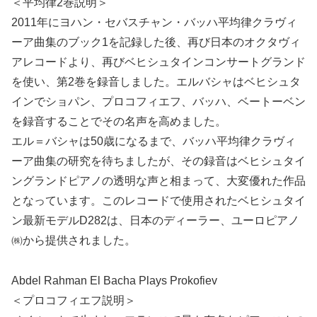
＜平均律2巻説明＞
2011年にヨハン・セバスチャン・バッハ平均律クラヴィ
ーア曲集のブック1を記録した後、再び日本のオクタヴィ
アレコードより、再びベヒシュタインコンサートグランド
を使い、第2巻を録音しました。エルバシャはベヒシュタ
インでショパン、プロコフィエフ、バッハ、ベートーベン
を録音することでその名声を高めました。
エル＝バシャは50歳になるまで、バッハ平均律クラヴィ
ーア曲集の研究を待ちましたが、その録音はベヒシュタイ
ングランドピアノの透明な声と相まって、大変優れた作品
となっています。このレコードで使用されたベヒシュタイ
ン最新モデルD282は、日本のディーラー、ユーロピアノ
㈱から提供されました。
Abdel Rahman El Bacha Plays Prokofiev
＜プロコフィエフ説明＞