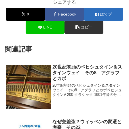
シェアする
X
Facebook
はてブ
LINE
コピー
関連記事
20世紀初頭のベヒシュタイン＆ス
タインウェイ その8 アグラフ
とカポ
20世紀初頭のベヒシュタイン＆スタイン
ウェイ その8 アグラフとカポベヒシュ
タインV-200 クラシック 1901年音の分離
と透明感が魅力の総アグラフはベヒシュ
タインの代名詞1880年ころまでは高音部
も中音部と同じ型のアグラフだったよう
だが...
なぜ交差弦？ウィッペンの変遷と
考察 その22