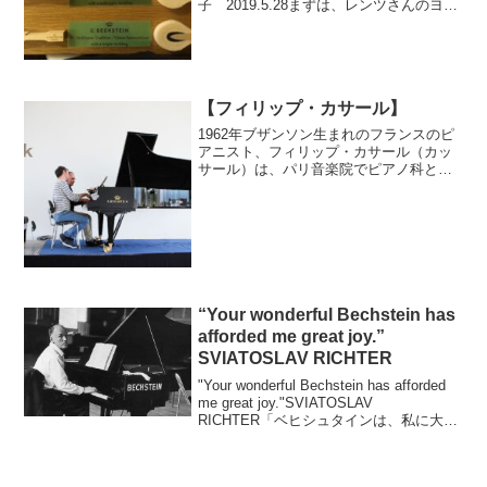
子 2019.5.28まずは、レンツさんのヨー
ロッパにおけるピアノ市場の動向やベヒ
シュタイン、ホフマンの工場の説明から
始まった。技術的背景その後、加藤社長
の通訳の元、...
【フィリップ・カサール】
1962年ブザンソン生まれのフランスのピ
アニスト、フィリップ・カサール（カッ
サール）は、パリ音楽院でピアノ科と室
内楽科で高い評価を受け、その後、ニキ
タ・マガロフらに師事、クララ・ハスキ
ル・ピアノコンクールに入選し、1988年
にはダブリン国際...
“Your wonderful Bechstein has
afforded me great joy.”
SVIATOSLAV RICHTER
"Your wonderful Bechstein has afforded
me great joy."SVIATOSLAV
RICHTER「ベヒシュタインは、私に大き
な喜びを与えてくれた。」スヴャトスラ
フ・リヒテル1962年、リヒテルは...