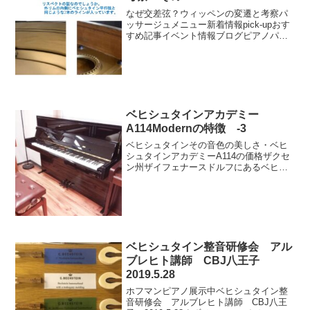
なぜ交差弦？ウィッペンの変遷と考察パ
ッサージュメニュー新着情報pick-upおす
すめ記事イベント情報ブログピアノパッ
サージュ動画
ベヒシュタインアカデミー
A114Modernの特徴 -3
ベヒシュタインその音色の美しさ・ベヒ
シュタインアカデミーA114の価格ザクセ
ン州ザイフェナースドルフにあるベヒシ
ュタイン工場で製造されます。最もコン
パクトなアップライトも製造過程は他の
プレミアムと全く同じで、長い時間かけ
て屋外でシーズニング...
ベヒシュタイン整音研修会 アル
ブレヒト講師 CBJ八王子
2019.5.28
ホフマンピアノ展示中ベヒシュタイン整
音研修会 アルブレヒト講師 CBJ八王