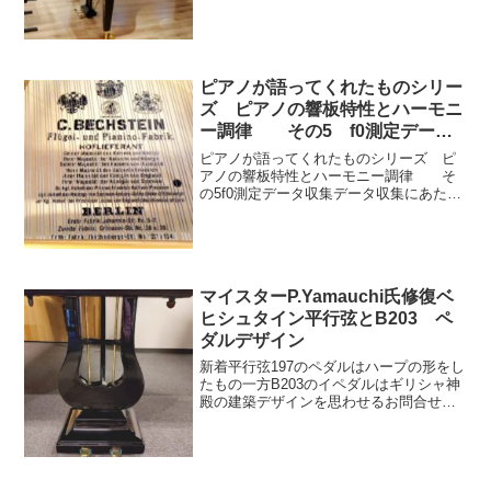
ませんかベヒシュタイン弾き比べ仕様：
ベヒシュタイン C-232（C91) 最後の総
アグラフ ベヒシュタインC-2...
ピアノが語ってくれたものシリー
ズ ピアノの響板特性とハーモニ
ー調律 その5 f0測定データ
収集
ピアノが語ってくれたものシリーズ ピ
アノの響板特性とハーモニー調律 そ
の5f0測定データ収集データ収集にあたり
テーマを決めました。1 同機種でも経年
変化、木材の乾燥度合いによってどの程
度変化があるのか？2 同機種でも外装木
材・艶消し艶出し...
マイスターP.Yamauchi氏修復ベ
ヒシュタイン平行弦とB203 ペ
ダルデザイン
新着平行弦197のペダルはハープの形をし
たもの一方B203のイペダルはギリシャ神
殿の建築デザインを思わせるお問合せ受
付中Eメールはこちらメールアドレス入力
を省略できます。お電話03-5225-
135311:00～18:00月曜定休 祝日の場...