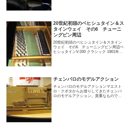
ハルケさんを通訳に技術研究...
20世紀初頭のベヒシュタイン＆ス
タインウェイ その6 チューニ
ングピン周辺
20世紀初頭のベヒシュタイン＆スタイン
ウェイ その6 チューニングピン周辺ベ
ヒシュタインV-200 クラシック 1901年総
アグラフは音の透明感と立ち上がりに大
きくかかわると思われ、とことん響板の
音を重要視している感じがする。くりぬ
きフレー...
チェンバロのモデルアクション
チェンバロのモデルアクションマエスト
ロ・クボタからお借りしてきたチェンバ
ロのモデルアクション。貴重なものです
ね。当社ピアノの歴史イヴェント「ぴあ
の？フォルテ？」で活躍してくれていま
す。さて、これは何のモデルアクション
でしょうか？ピアノが語っ...