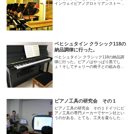
インウェイピアノグロトリアンストーリ
ーグロトリアンピアノプレイエルベーゼ
ンドルファーファツィオリピアノペトロ
フピアノザウターピアノピアノメーカー
おすすめ記事パッサージュ...
ベヒシュタイン クラシック118の
納品調律に行った。
ベヒシュタイン クラシック118の納品調
律に行った。ピアノはやっぱり黒でし
ょ！そしてチェリーの椅子との組み合わ
せが素敵です！楽器との対話、お楽しみ
下さいませ。この度は誠におめでとうご
ざいます。パッサージュメニューピアノ
レッスン新着情報pic...
ピアノ工具の研究会 その１
ピアノ工具の研究会 その１ドイツにピ
アノ工具の専門メーカーでヤーン社とい
うのがある。とても、工夫を凝らしたピ
アノ技術のための専門工具や修理部品等
を販売する会社だ。社長はアンドレア
ス・ハルケさん奥さんのイングリッド・