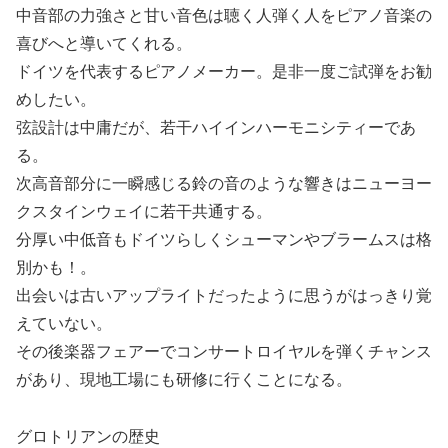
中音部の力強さと甘い音色は聴く人弾く人をピアノ音楽の
喜びへと導いてくれる。
ドイツを代表するピアノメーカー。是非一度ご試弾をお勧
めしたい。
弦設計は中庸だが、若干ハイインハーモニシティーであ
る。
次高音部分に一瞬感じる鈴の音のような響きはニューヨー
クスタインウェイに若干共通する。
分厚い中低音もドイツらしくシューマンやブラームスは格
別かも！。
出会いは古いアップライトだったように思うがはっきり覚
えていない。
その後楽器フェアーでコンサートロイヤルを弾くチャンス
があり、現地工場にも研修に行くことになる。
グロトリアンの歴史