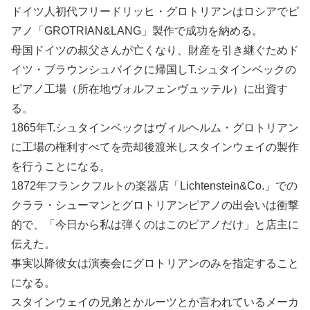
ドイツ人初代フリードリッヒ・グロトリアンはロシアでピ
アノ「GROTRIAN&LANG」製作で成功を納める。
母国ドイツの叔父さんが亡くなり、財産を引き継ぐためド
イツ・ブラウンシュバイクに帰国しT.シュタインベックの
ピアノ工場（所在地ヴォルフェンヴュッテル）に出資す
る。
1865年T.シュタインベックはヴィルヘルム・グロトリアン
に工場の権利すべてを売却後渡米しスタインウェイの製作
を行うことになる。
1872年フランクフルトの楽器店「Lichtenstein&Co.」での
クララ・シューマンとグロトリアンピアノの出会いは衝撃
的で、「今日から私は弾くのはこのピアノだけ」と店主に
伝えた。
事実以降彼女は演奏会にグロトリアンのみを指定すること
になる。
スタインウェイの兄弟とかルーツとか言われているメーカ