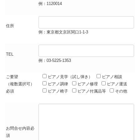
例：1120014
住所
例：東京都文京区関口1-1-3
TEL
例：03-5225-1353
ご要望
ピアノ見学（試し弾き）
ピアノ相談
（複数選択可）
ピアノ調律
ピアノ修理
ピアノ運送
必須
ピアノ椅子
ピアノ付属品等
その他
お問合せ内容
必
須