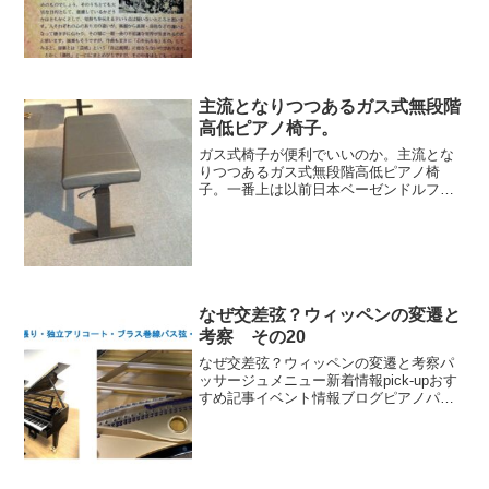
主流となりつつあるガス式無段階
高低ピアノ椅子。
ガス式椅子が便利でいいのか。主流とな
りつつあるガス式無段階高低ピアノ椅
子。一番上は以前日本ベーゼンドルファ
ーが出していたもの。懐かしく思われる
方も多いだろう。中国製 スペイン製と
展示中です。展示ピアノメニューピアノ
パッサージュホームベヒシュ...
なぜ交差弦？ウィッペンの変遷と
考察 その20
なぜ交差弦？ウィッペンの変遷と考察パ
ッサージュメニュー新着情報pick-upおす
すめ記事イベント情報ブログピアノパッ
サージュ動画