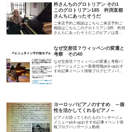
杵さんちのグロトリアン その1
このグロトリアン185 杵渕直都
さんちにあったそうだ
ご来店予約ご相談はこちらご来店予約ご
相談はこちらこのグロトリアン185 杵渕
さんちにあったそうだこのピアノは直知
さんの父、杵渕直都さんから直接譲り受
けたそうで、その後調律は直知さんがこ
ちら川崎までいらしていたそうです。直
なぜ交差弦？ウィッペンの変遷と
知さんの実家にあった...
考察 その40
なぜ交差弦？ウィッペンの変遷と考察パ
ッサージュメニュー新着情報pick-upおす
すめ記事イベント情報ブログピアノパッ
サージュ動画
ヨーロッパピアノのすすめ ～個
性を活かしてくれるピアノ～
ピアノが語ってくれたものパッサージュ
メニューpick-upおすすめ記事イベント情
報ブログパッサージュ動画