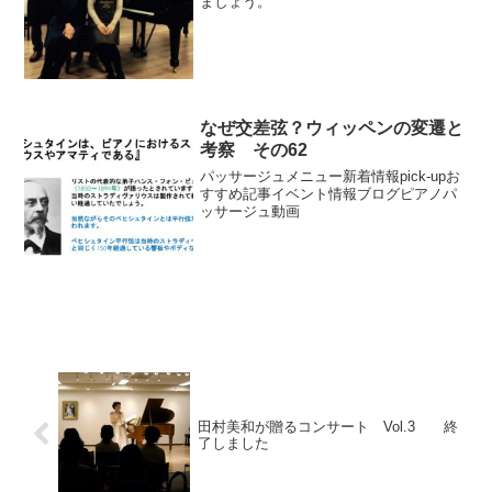
ましょう。
なぜ交差弦？ウィッペンの変遷と
考察 その62
パッサージュメニュー新着情報pick-upお
すすめ記事イベント情報ブログピアノパ
ッサージュ動画
田村美和が贈るコンサート Vol.3 終
了しました