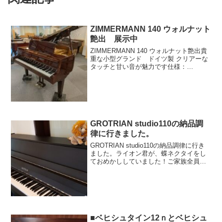
ZIMMERMANN 140 ウォルナット
艶出 展示中
ZIMMERMANN 140 ウォルナット艶出貴
重な小型グランド ドイツ製 クリアーな
タッチと甘い音が魅力です仕様：
BECHSTEIN Mod.S-145 黒艶消ブラン
ドZIMMERMANNモデル140仕様ウォルナ
ット艶出ペダル 2本 1...
GROTRIAN studio110の納品調
律に行きました。
GROTRIAN studio110の納品調律に行き
ました。ライオン君が、蝶ネクタイをし
ておめかししていました！ご家族全員
で、楽しく弾いていらしゃるそうです。
益々、グロトリアンのシンキングトーン
をお楽しみくださいませ♪ユーザーレビュ
ーピアノ...
■ベヒシュタイン12ｎとベヒシュ