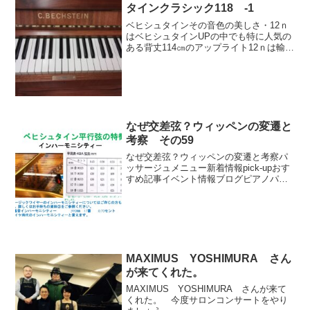
タインクラシック118 -1
ベヒシュタインその音色の美しさ・12ｎ
はベヒシュタインUPの中でも特に人気の
ある背丈114㎝のアップライト12ｎは輸入
小型アップライトの中でも特に人気が高
く、入荷すると大勢のお客様が試弾にい
らっしゃいます。その理由はベヒシュタ
インが小型のピ...
なぜ交差弦？ウィッペンの変遷と
考察 その59
なぜ交差弦？ウィッペンの変遷と考察パ
ッサージュメニュー新着情報pick-upおす
すめ記事イベント情報ブログピアノパッ
サージュ動画
MAXIMUS YOSHIMURA さん
が来てくれた。
MAXIMUS YOSHIMURA さんが来て
くれた。 今度サロンコンサートをやり