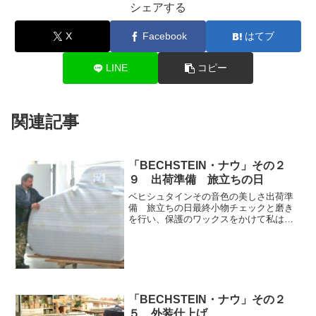
シェアする
X
Facebook
はてブ
LINE
コピー
関連記事
「BECHSTEIN・ナウ」その２
９ 出荷準備 旅立ちの日
ベヒシュタインその音色の美しさ出荷準
備 旅立ちの日最終小物チェックと磨き
を行い、保護のワックスをかけて私はピ
カピカになります。傷防止のクッション
材を身にまとい力持ちのおっちゃんに大
事に大事に運ばれていきます。このあと
丈夫な段ボールで梱包され...
「BECHSTEIN・ナウ」その２
５ 外装仕上げ