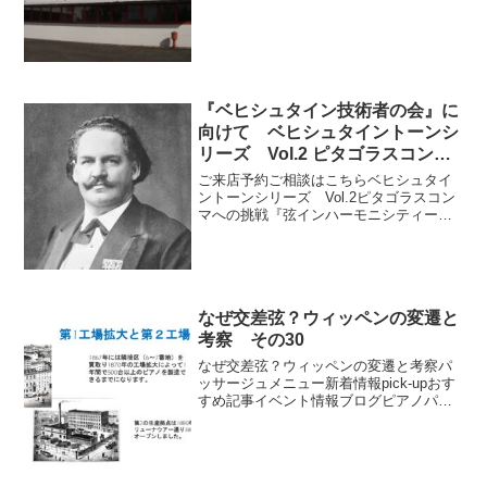
にすぐついてくる母音を聴こうとするリ
ズムを持つわけです。Q.つまり、すぐに
母音を言い換えれば発音の意味を理解し
ようと聴く癖が...
『ベヒシュタイン技術者の会』に
向けて ベヒシュタイントーンシ
リーズ Vol.2 ピタゴラスコンマ
への挑戦『弦インハーモニシティ
ご来店予約ご相談はこちらベヒシュタイ
ー』ベヒシュタインの弦設計とは
ントーンシリーズ Vol.2ピタゴラスコン
マへの挑戦『弦インハーモニシティー』
ベヒシュタインの弦設計とは ピアノパッ
サージュ株式会社 ピアノ調律師 尾崎
正浩ピアノに限らず楽器の音には「基
音」（第１部分音）...
なぜ交差弦？ウィッペンの変遷と
考察 その30
なぜ交差弦？ウィッペンの変遷と考察パ
ッサージュメニュー新着情報pick-upおす
すめ記事イベント情報ブログピアノパッ
サージュ動画