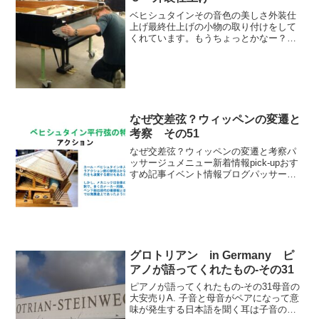
ベヒシュタインその音色の美しさ外装仕
上げ最終仕上げの小物の取り付けをして
くれています。もうちょっとかなー？こ
のへんかなー？「BECHSTEIN・ナウ」
総集編ピアノが語ってくれたものパッサ
ージュメニューpick-upおすすめ記事イベ
ント情報ブ...
なぜ交差弦？ウィッペンの変遷と
考察 その51
なぜ交差弦？ウィッペンの変遷と考察パ
ッサージュメニュー新着情報pick-upおす
すめ記事イベント情報ブログパッサージ
ュ動画
グロトリアン in Germany ピ
アノが語ってくれたもの-その31
ピアノが語ってくれたもの-その31母音の
大安売りA. 子音と母音がペアになって意
味が発生する日本語を聞く耳は子音の後