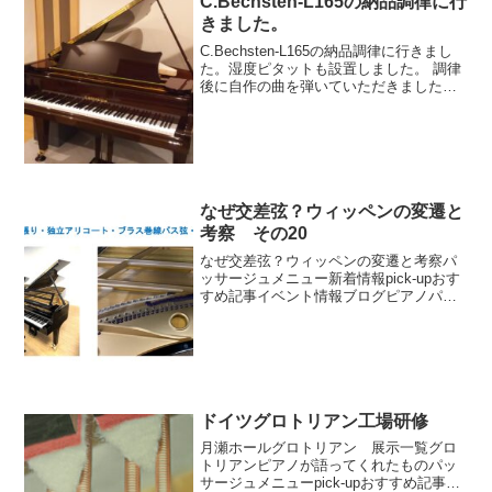
C.Bechsten-L165の納品調律に行
きました。
C.Bechsten-L165の納品調律に行きまし
た。湿度ピタットも設置しました。 調律
後に自作の曲を弾いていただきました。
春の日射しのように暖かい曲で、素敵な
午後のひとときでした♪新曲を楽しみにし
てます！おすすめ記事メニューおすすめ
記事 ...
なぜ交差弦？ウィッペンの変遷と
考察 その20
なぜ交差弦？ウィッペンの変遷と考察パ
ッサージュメニュー新着情報pick-upおす
すめ記事イベント情報ブログピアノパッ
サージュ動画
ドイツグロトリアン工場研修
月瀬ホールグロトリアン 展示一覧グロ
トリアンピアノが語ってくれたものパッ
サージュメニューpick-upおすすめ記事イ