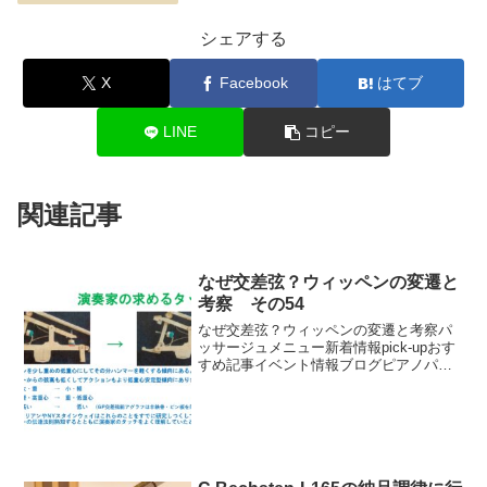
シェアする
X
Facebook
はてブ
LINE
コピー
関連記事
なぜ交差弦？ウィッペンの変遷と
考察 その54
なぜ交差弦？ウィッペンの変遷と考察パ
ッサージュメニュー新着情報pick-upおす
すめ記事イベント情報ブログピアノパッ
サージュ動画