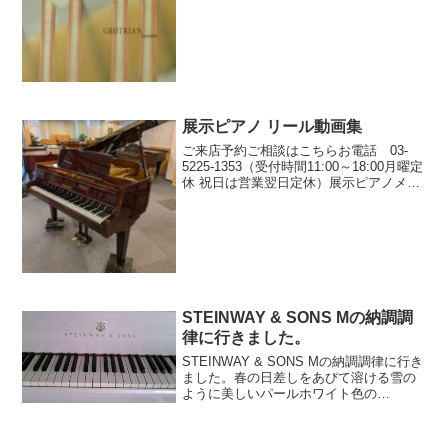
ベント情報ブログパッサージュ動画
展示ピアノ リール動画集
ご来店予約ご相談はこちらお電話 03-
5225-1353（受付時間11:00～18:00月曜定
休 祝日は営業翌日定休）展示ピアノメニ
ューボタン展示ピアノ一覧はこちらアク
セスはこちらパッサージュメニュースタ
ジオ予約はこちら演奏会＆試弾会案内
は...
STEINWAY & SONS Mの納調調
律に行きました。
STEINWAY & SONS Mの納調調律に行き
ました。春の日差しをあびて溶ける雪の
ように美しいパールホワイト色の
STEINWAYです。STEINWAYならではの
高音域が輝いてます。ご家族の皆様で
益々楽しんで下さい♪