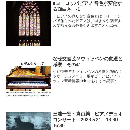
■ヨーロッパピアノ 音色が変化す
る面白さ -1
・ピアノの織りなす音色とは ヨーロッ
パで作られたピアノは、弾き方や感情移
入で様々な音色を引き出すことが出来ま
す。音色とは音の色と書くように、色合
いや濃淡をコントロールすることによ
り、立体感や遠近感を演出することの出
来る、音楽を創る上で非常に...
なぜ交差弦？ウィッペンの変遷と
考察 その41
なぜ交差弦？ウィッペンの変遷と考察パ
ッサージュメニュー展示ピアノピアノレ
ッスン新着情報pick-upおすすめ記事イベ
ント情報ブログパッサージュ動画
三浦一宏・真由美 ピアノデュオ
コンサート 2023.5.21 13:30
16:30