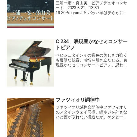
三浦一宏・真由美 ピアノデュオコンサ
ート 2023.5.21 13:30
16:30ProgramJ.S.バッハ羊は安らかに草
を食み（BWV208より）シューベルト幻
想曲 ヘ短調D.940モシュコフスキー５つ
のワルツOp.8より 第4番ト長...
C 234 表現豊かなセミコンサー
トピアノ
ベヒシュタインその音色の美しさ力強く
も透明な低音。感情を引き立たせる。表
現豊かなセミコンサートピアノ。思わず
引き込まれるダイナミクスと、繊細で色
鮮やかで透き通った声。内部は、薄い鋳
鉄、カポ柱、そしてデュプレックス仕
様。C-234奥行：234...
ファツィオリ調律中
ファツィオリ試弾会開催中ファツィオリ
のスタインウェイ同様、蝶ネジを外さな
いと蓋が取れない構造だが、ゲタと一体
化のネジで外れないようになっている。
ダンパーのWジョイントはベーゼンドル
ファーと同様。独立アリコートは専用調
整工具をパウロ・ファツィ...