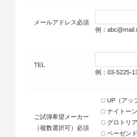
メールアドレス
必須
例：abc@mail.n
TEL
例：03-5225-1
UP（アッ
ナイトー
ご試弾希望メーカー
グロトリ
（複数選択可）
必須
ベーゼン