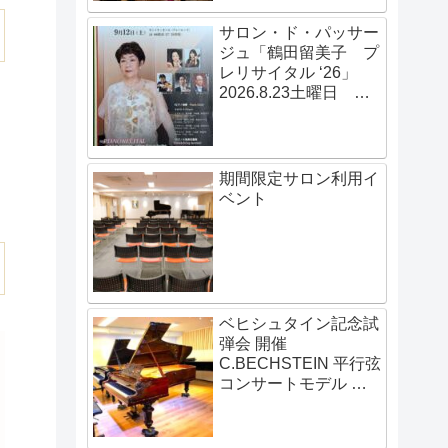
サロン・ド・パッサー
ジュ「鶴田留美子 プ
レリサイタル ‘26」
2026.8.23土曜日
14:00開演
期間限定サロン利用イ
ベント
ベヒシュタイン記念試
弾会 開催
C.BECHSTEIN 平行弦
コンサートモデル 伝
説の赤いベヒシュタイ
ン