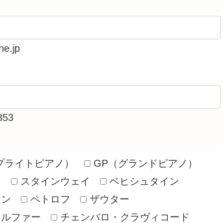
e.jp
353
プライトピアノ）
GP（グランドピアノ）
ン
スタインウェイ
ベヒシュタイン
アン
ペトロフ
ザウター
ドルファー
チェンバロ・クラヴィコード