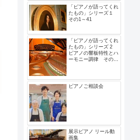
「ピアノが語ってくれ
たもの」シリーズ１
その1～41
「ピアノが語ってくれ
たもの」シリーズ 2
ピアノの響板特性とハ
ーモニー調律 その1
～その48
ピアノご相談会
展示ピアノ リール動
画集