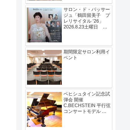
サロン・ド・パッサー
ジュ「鶴田留美子 プ
レリサイタル ‘26」
2026.8.23土曜日
14:00開演
期間限定サロン利用イ
ベント
ベヒシュタイン記念試
弾会 開催
C.BECHSTEIN 平行弦
コンサートモデル 伝
説の赤いベヒシュタイ
ン