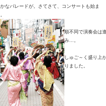
やかなパレードが。さてさて、コンサートも始ま
…。
順不同で演奏会は
み…。
しゅご～く盛り上
りました。