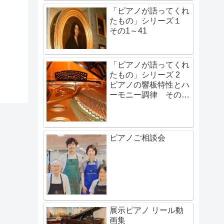
「ピアノが語ってくれ
たもの」シリーズ１
その1～41
「ピアノが語ってくれ
たもの」シリーズ 2
ピアノの響板特性とハ
ーモニー調律 その1
～その48
ピアノご相談会
展示ピアノ リール動
画集