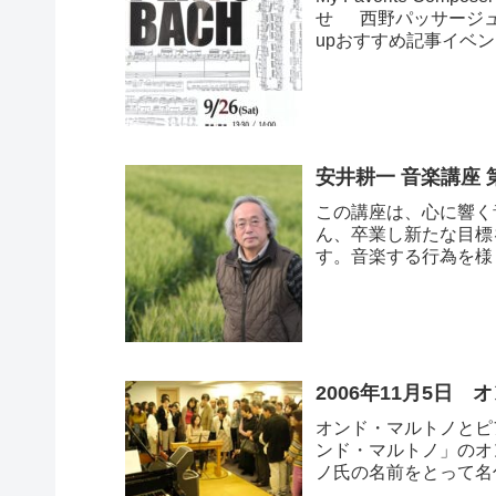
せ 西野パッサージュ
upおすすめ記事イベント
安井耕一 音楽講座 第1
この講座は、心に響く
ん、卒業し新たな目標
す。音楽する行為を様
ます。私がドイツで...
2006年11月5日
オンド・マルトノとピ
ンド・マルトノ」のオ
ノ氏の名前をとって名
た。神秘的で...