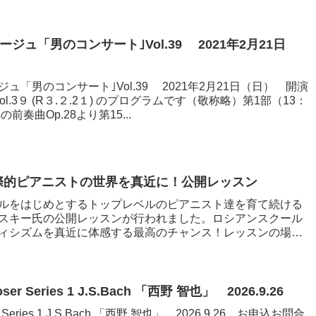
ジュ「男のコンサート｣Vol.39 2021年2月21日
0
ュ「男のコンサート｣Vol.39 2021年2月21日（日） 開演
ol.3９ (R３.２.2１) のプログラムです（敬称略）第1部（13：
前奏曲Op.28より第15...
 国際的ピアニストの世界を真近に！公開レッスン
ルをはじめとするトップレベルのピアニスト達を育て続ける
スキー氏の公開レッスンが行われました。ロシアンスクール
ィシズムを真近に体感する最高のチャンス！レッスンの場で
oser Series 1 J.S.Bach 「西野 智也」 2026.9.26
ser Series 1 J.S.Bach 「西野 智也」 2026.9.26 お申込お問合