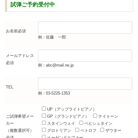
試弾ご予約受付中
お名前
必須
例：佐藤 一郎
メールアドレス
必須
例：abc@mail.ne.jp
TEL
例：03-5225-1353
UP（アップライトピアノ）
ご試弾希望メー
GP（グランドピアノ）
ナイトーン
カー
スタインウェイ
ベヒシュタイン
（複数選択可）
グロトリアン
ペトロフ
ザウター
必須
ベーゼンドルファー