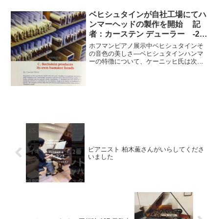
ベヒシュタインが自社工場にてハ
ンマーヘッドの製作を開始 記
者：カーステン デューラー -2
輸入ピアノ BECHSTEIN
ホフマンピアノ展示中ベヒシュタインそ
の音色の美しさ―ベヒシュタインハンマ
ーの特徴について、ケーニッヒ氏は次の
ように語っている。■マティアス・ケーニ
ッヒ：ハンマーウッドについて、ホフマ
ンヴィジョン・トラディションにはヨー
ロッパシデ、ベヒシュタ...
ピアニスト 柏木薫さんがいらしてくださ
いました