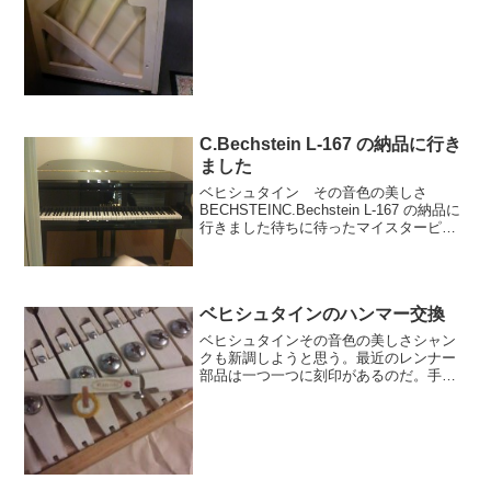
を付けて管理している。グロトリアンの
場合、1番から始まり999番で、また１番
に戻るのだ。今、パッサージュには、3番
があるのだ。3は...
C.Bechstein L-167 の納品に行き
ました
ベヒシュタイン その音色の美しさ
BECHSTEINC.Bechstein L-167 の納品に
行きました待ちに待ったマイスターピー
スモデル。繊細さと透明感のあるダイナ
ミックな音が共存する素晴らしい楽器で
すね。おめでとうございます。
ベヒシュタインのハンマー交換
ベヒシュタインその音色の美しさシャン
クも新調しようと思う。最近のレンナー
部品は一つ一つに刻印があるのだ。手間
かかっています。ピアノが語ってくれた
ものパッサージュメニューpick-upおすす
め記事イベント情報ブログパッサージュ
動画