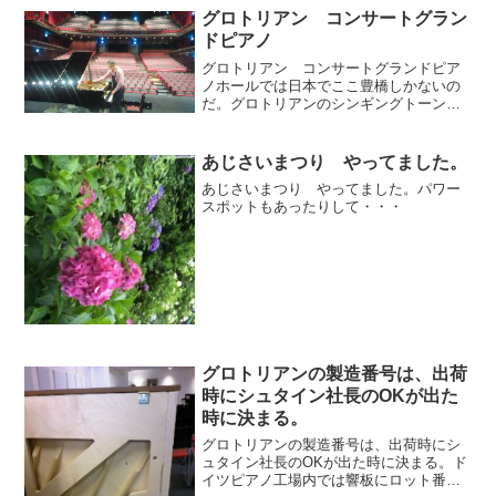
グロトリアン コンサートグラン
ドピアノ
グロトリアン コンサートグランドピア
ノホールでは日本でここ豊橋しかないの
だ。グロトリアンのシンギングトーンを
多くの方々に体験してほしいとのこと
で、ホールではピアノを弾く会を企画し
ているそうだ。シューマンやブラームス
あじさいまつり やってました。
をぜひ弾いてみてください。...
あじさいまつり やってました。パワー
スポットもあったりして・・・
グロトリアンの製造番号は、出荷
時にシュタイン社長のOKが出た
時に決まる。
グロトリアンの製造番号は、出荷時にシ
ュタイン社長のOKが出た時に決まる。ド
イツピアノ工場内では響板にロット番号