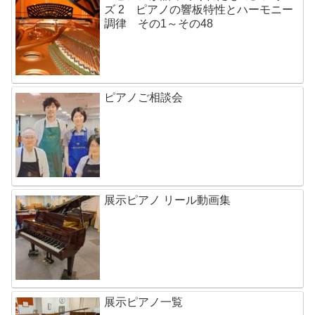
ズ 2 ピアノの響板特性とハーモニー
調律 その1～その48
ピアノご相談会
展示ピアノ リール動画集
展示ピアノ一覧