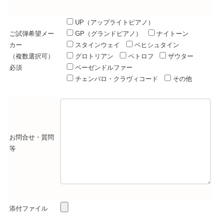
UP（アップライトピアノ）
ご試弾希望メー
GP（グランドピアノ）
ナイトーン
カー
スタインウェイ
ベヒシュタイン
（複数選択可）
グロトリアン
ペトロフ
ザウター
必須
ベーゼンドルファー
チェンバロ・クラヴィコード
その他
お問合せ・質問
等
添付ファイル