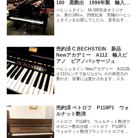
180 黒艶出 1999年製 輸入ピ
アノ ピアノパッサージュ
ベヒシュタイン M-180完全オリジナ
ル。奥行180㎝、20世紀末 究極のベヒシ
ュタインをお探しでしたら、是非おすす
め！1985年 ドイツ資本に戻り、BOLET
氏と共同開発したEN-280コンサートモデ
ル。その思想を受け モデル K-158...
売約済 C.BECHSTEIN 新品
Newアカデミー A112 輸入ピ
アノ ピアノパッサージュ
ベヒシュタイン Newアカデミー A112高
さ112センチでありながら その表現力の
豊かさ、音量には驚かされます。スタイ
リッシュなデザインが目を引く、ベヒシ
ュタインの魅力をコンパクトに詰めた魅
力的なピアノです。仕様：ベヒシュタイ
ン Newア...
売約済 ペトロフ P118P1 ウォ
ルナット艶消
ペトロフ P118P1 ウォルナット艶消マ
ホガニー艶出仕様：ペトロフ P118P1
ウォルナット艶消ブランドペトロフモデ
ルP118 C1 チッペンデール仕様ウォルナ