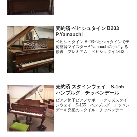
ット艶消新品ペダル 3本高さ 118cm写
真：ペトロフ P118P1 ウォル...
売約済 ベヒシュタイン B203
P.Yamauchi
ベヒシュタイン B203ベヒシュタインで出
荷整音マイスターP.Yamauchiの手による
修復 プレミアム ベヒシュタインB203
です。仕様：ベヒシュタイン B203ブラン
ドベヒシュタインモデルB203仕様マホガ
ニー艶消1911年製 オーバー...
売約済 スタインウェイ S-155
ハンブルグ チッペンデール
ピアノ椅子ピアノサポートグッズスタイ
ンウェイ S-155 ハンブルグ チッペン
デール究極のスタイル チッペンデール
タイプハンブルグ製スタインウェイ落ち
着いた音色と伸びのある響きスタインウ
ェイ S-155 ハンブルグ チッペンデー
ルブランドス...