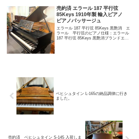
売約済 エラール 187 平行弦
85Keys 1910年製 輸入ピアノ
ピアノパッサージュ
エラール 187 平行弦 85Keys 黒艶消 エ
ラール 平行弦のピアノ仕様：エラール
187 平行弦 85Keys 黒艶消ブランドエラ
ールモデル187仕様187 平行弦 85Keys
1910年製ペダル 2本奥行 187cm写真：エ
ラール...
ベヒシュタイン L-165の納品調律に行き
ました。
売約済 ベヒシュタイン S-145 入荷しま