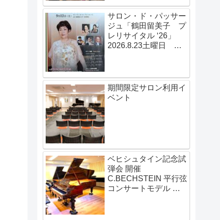
サロン・ド・パッサー
ジュ「鶴田留美子 プ
レリサイタル ‘26」
2026.8.23土曜日
14:00開演
期間限定サロン利用イ
ベント
ベヒシュタイン記念試
弾会 開催
C.BECHSTEIN 平行弦
コンサートモデル 伝
説の赤いベヒシュタイ
ン