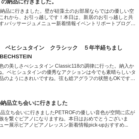
n の納品に行きました。
n の納品に行きました。壁が硅藻土のお部屋ならではの優しい空
これから、お引っ越しです！本日は、新居のお引っ越しと共
す♪パッサージュメニュー新着情報イベントリポートブログお
 ベヒシュタイン クラシック ５年半経ちまし
CHSTEIN
の美しさべシュタイン Classic118の調律に行った。納入か
ね。ベヒシュタインの優秀なアクションは今でも素晴らしいタ
品のようにきれいですね。弦も総アグラフの状態もOKです。
 D1の納品立ち会いに行きました
D1の納品立ち会いに行きましたPETROFの優しい音色が空間に広が
族を繋ぐピアノになりますね。本日はおめでとうございま
ー展示ピアノピアノレッスン新着情報pick-upおすすめ...