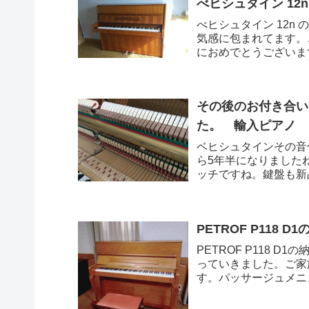
べヒシュタイン 12
べヒシュタイン 12
気感に包まれてます。
におめでとうございま
すすめ記事
その後のお付き合い
た。 輸入ピアノ BE
ベヒシュタインその音色
ら5年半になりました
ッチですね。鍵盤も新
こ...
PETROF P118
PETROF P118 
っていきました。ご家
す。パッサージュメニュ