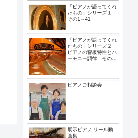
「ピアノが語ってくれ
たもの」シリーズ１
その1～41
「ピアノが語ってくれ
たもの」シリーズ 2
ピアノの響板特性とハ
ーモニー調律 その1
～その48
ピアノご相談会
展示ピアノ リール動
画集