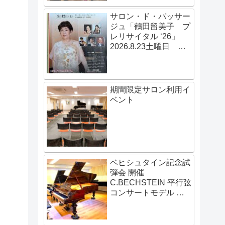
サロン・ド・パッサー
ジュ「鶴田留美子 プ
レリサイタル ‘26」
2026.8.23土曜日
14:00開演
期間限定サロン利用イ
ベント
ベヒシュタイン記念試
弾会 開催
C.BECHSTEIN 平行弦
コンサートモデル 伝
説の赤いベヒシュタイ
ン