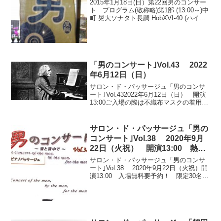
2015年1月18日(日）第22回男のコンサー
ト プログラム(敬称略)第1部 (13:00～)中
町 晃大ソナタト長調 HobXVI-40 (ハイド
ン)中村 正人組曲「おかしな世界」より
１ プロローグ ２ 笛吹けども踊ら
ず ３ 雲に乗って...
「男のコンサート｣Vol.43 2022
年6月12日（日）
サロン・ド・パッサージュ「男のコンサ
ート｣Vol.432022年6月12日（日） 開演
13:00ご入場の際は不織布マスクの着用を
お願い申し上げます。男のコンサート
Vol.43（R4.6.12） プログラムです！（敬
称略）第1部（13:00～...
サロン・ド・パッサージュ「男の
コンサート｣Vol.38 2020年9月
22日（火祝） 開演13:00 熱く
パワフルな演奏が続きました。
サロン・ド・パッサージュ「男のコンサ
ート｣Vol.38 2020年9月22日（火祝）開
演13:00 入場無料要予約！ 限定30名様
緩和の部は今回は行いませんでした。男
のコンサートVol.38 (R2.9.22) のプログラ
ムです（敬称略）...