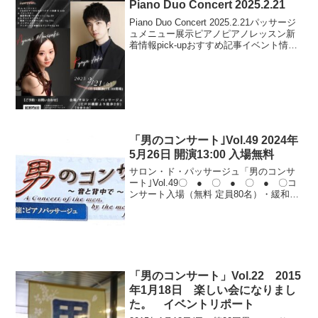
Piano Duo Concert 2025.2.21
Piano Duo Concert 2025.2.21パッサージ
ュメニュー展示ピアノピアノレッスン新
着情報pick-upおすすめ記事イベント情報
ブログパッサージュ動画
「男のコンサート｣Vol.49 2024年
5月26日 開演13:00 入場無料
サロン・ド・パッサージュ「男のコンサ
ート｣Vol.49〇 ● 〇 ● 〇 ● 〇コ
ンサート入場（無料 定員80名）・緩和の
部（有料￥3000- 定員30名）参加ご連絡
先03-5225-1353 ピアノパッサージュ （受
付時間11:00～18...
「男のコンサート」Vol.22 2015
年1月18日 楽しい会になりまし
た。 イベントリポート