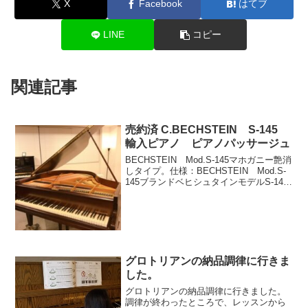
X
Facebook
はてブ
LINE
コピー
関連記事
売約済 C.BECHSTEIN S-145
輸入ピアノ ピアノパッサージュ
BECHSTEIN Mod.S-145マホガニー艶消
しタイプ。仕様：BECHSTEIN Mod.S-
145ブランドベヒシュタインモデルS-145
仕様マホガニ―艶消し1934年製ペダル2本
奥行 145cm写真：BECHSTEIN
Mod.S-...
グロトリアンの納品調律に行きま
した。
グロトリアンの納品調律に行きました。
調律が終わったところで、レッスンから