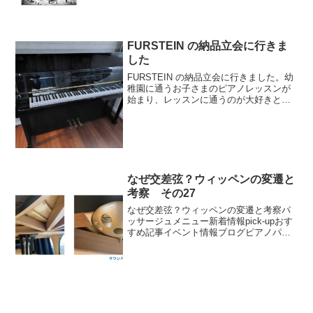
FURSTEIN の納品立会に行きま
した
FURSTEIN の納品立会に行きました。幼
稚園に通うお子さまのピアノレッスンが
始まり、レッスンに通うのが大好きとの
事で、ピアノの先生とご一緒にご来店い
ただきました。お子さまは、FURSTEIN
ピアノに決まったことが うれしくてうれ
しくてピ...
なぜ交差弦？ウィッペンの変遷と
考察 その27
なぜ交差弦？ウィッペンの変遷と考察パ
ッサージュメニュー新着情報pick-upおす
すめ記事イベント情報ブログピアノパッ
サージュ動画