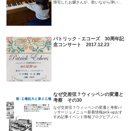
帰宅したお嬢さんが、歌いながら弾いて
くれました。先生から丸をもらえたそう
です。丸をもらえて良かったね！お問合
せEメール：info@pianopassage.jp※返信
ま...
パトリック・エコーズ 30周年記
念コンサート 2017.12.23
なぜ交差弦？ウィッペンの変遷と
考察 その30
なぜ交差弦？ウィッペンの変遷と考察パ
ッサージュメニュー新着情報pick-upおす
すめ記事イベント情報ブログピアノパッ
サージュ動画