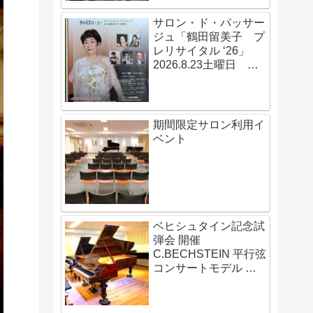
サロン・ド・パッサー
ジュ「鶴田留美子 プ
レリサイタル ‘26」
2026.8.23土曜日
14:00開演
期間限定サロン利用イ
ベント
ベヒシュタイン記念試
弾会 開催
C.BECHSTEIN 平行弦
コンサートモデル 伝
説の赤いベヒシュタイ
ン