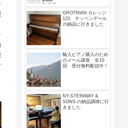
ラ
GROTRIAN カレッジ
展
122 チッペンデール
の納品に行きました
ャ
自
輸入ピアノ購入のため
疲
のメール講座 全10
す
回 受付無料配信中！
NY-STEINWAY &
SONS の納品調律に行
きました