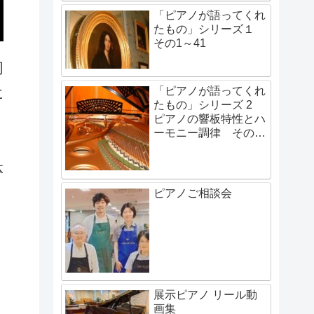
「ピアノが語ってくれ
たもの」シリーズ１
その1～41
同
「ピアノが語ってくれ
に
たもの」シリーズ 2
ピアノの響板特性とハ
ーモニー調律 その1
、
～その48
体
ピアノご相談会
展示ピアノ リール動
画集