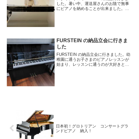
した。暑い中、運送屋さんのお陰で無事
にピアノを納めることが出来ました。
近々本番も控えており、今後の活躍が
益々期待されます！本日は誠におめでと
うございます。これからもスタッフ一同
心より応援しています！...
FURSTEIN の納品立会に行きま
した
FURSTEIN の納品立会に行きました。幼
稚園に通うお子さまのピアノレッスンが
始まり、レッスンに通うのが大好きとの
事で、ピアノの先生とご一緒にご来店い
ただきました。お子さまは、FURSTEIN
ピアノに決まったことが うれしくてうれ
しくてピ...
日本初！グロトリアン コンサートグラ
ンドピアノ 納入！