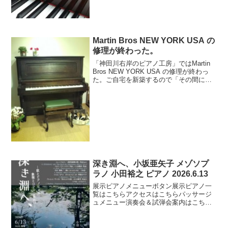
ト情報ブログパッサージュ動画
Martin Bros NEW YORK USA の
修理が終わった。
「神田川右岸のピアノ工房」ではMartin
Bros NEW YORK USA の修理が終わっ
た。ご自宅を新築するので「その間にメ
カニック修理を」と依頼され、新居完全
と共に納品となりました。お天気に恵ま
れ、良かったですね！本日は、おめでと
う...
深き淵へ、小坂亜矢子 メゾソプ
ラノ 小田裕之 ピアノ 2026.6.13
展示ピアノメニューボタン展示ピアノ一
覧はこちらアクセスはこちらパッサージ
ュメニュー演奏会＆試弾会案内はこち
ら サロン・ド・パッサージュ新着情報
イベントリポートブログおすすめ記事