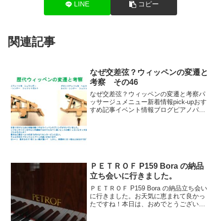
LINE
コピー
関連記事
なぜ交差弦？ウィッペンの変遷と
考察 その46
なぜ交差弦？ウィッペンの変遷と考察パ
ッサージュメニュー新着情報pick-upおす
すめ記事イベント情報ブログピアノパッ
サージュ動画
ＰＥＴＲＯＦ P159 Bora の納品
立ち会いに行きました。
ＰＥＴＲＯＦ P159 Bora の納品立ち会い
に行きました。お天気に恵まれて良かっ
たですね！本日は、おめでとうございま
した♪ピアノが語ってくれたものパッサー
ジュメニューpick-upおすすめ記事イベン