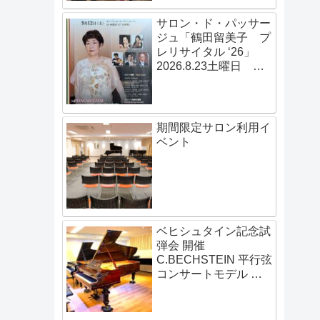
サロン・ド・パッサー
ジュ「鶴田留美子 プ
レリサイタル ‘26」
2026.8.23土曜日
14:00開演
期間限定サロン利用イ
ベント
ベヒシュタイン記念試
弾会 開催
C.BECHSTEIN 平行弦
コンサートモデル 伝
説の赤いベヒシュタイ
ン