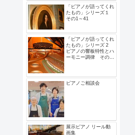
「ピアノが語ってくれ
たもの」シリーズ１
その1～41
「ピアノが語ってくれ
たもの」シリーズ 2
ピアノの響板特性とハ
ーモニー調律 その1
～その48
ピアノご相談会
展示ピアノ リール動
画集