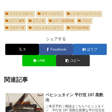
イベントリポート
グランドピアノ
パッサージュイベント
ピアノ修理
ピアノ史
ピアノ技術関連
ブログ
ブログ一覧
ベヒシュタインピアノ
平行弦試弾会
シェアする
X
Facebook
はてブ
LINE
コピー
関連記事
ベヒシュタイン 平行弦 197 黒艶
出
ご来店予約ご相談はこちらベヒシュタイ
ン 平行弦 197 黒艶出貴重な平行弦完全