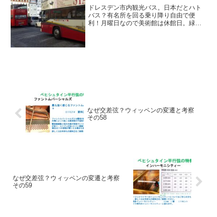
ドレスデン市内観光バス。日本だとハト
バス？有名所を回る乗り降り自由で便
利！月曜日なので美術館は休館日。緑の
円天井がOpenなので迷わずGo!チケット
売り場の近くでパチリ予約無し当日券で
入館できました。ラッキー！ピックアッ
プの時間の関係で3つ...
なぜ交差弦？ウィッペンの変遷と考察
その58
なぜ交差弦？ウィッペンの変遷と考察
その59