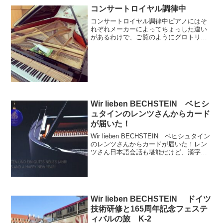
コンサートロイヤル調律中
コンサートロイヤル調律中ピアノにはそ
れぞれメーカーによってちょっした違い
があるわけで、ご覧のようにグロトリア
ン５０％の確率で鍵盤押さえのレールが
ない。グロトリアンの考え方としては鍵
盤蓋がネジ固定してあるので梱包して運
送する時以外はない方がい...
Wir lieben BECHSTEIN ベヒシ
ュタインのレンツさんからカード
が届いた！
Wir lieben BECHSTEIN ベヒシュタイン
のレンツさんからカードが届いた！レン
ツさん日本語会話も堪能だけど、漢字も
うまいです。感動！パッサージュメニュ
ー新着情報pick-upおすすめ記事イベント
情報ブログ
Wir lieben BECHSTEIN ドイツ
技術研修と165周年記念フェステ
ィバルの旅 K-2