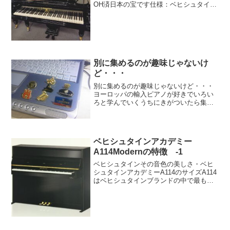
OH済日本の宝です仕様：ベヒシュタイ
ン 平行弦 197 黒艶出ブランドベヒシュ
タインモデル平行弦 197仕様黒艶出1868
年製ぺダル 2本奥行 197cm写真：ベ...
別に集めるのが趣味じゃないけ
ど・・・
別に集めるのが趣味じゃないけど・・・
ヨーロッパの輸入ピアノが好きでいろい
ろと学んでいくうちにきがついたら集ま
ってしまっていた。スタインウェイのブ
ースはいつもにぎわっている。ザウター
のブースには6代目Ｕ．ザウターさんが来
ていた。今度の6日にピ...
ベヒシュタインアカデミー
A114Modernの特徴 -1
ベヒシュタインその音色の美しさ・ベヒ
シュタインアカデミーA114のサイズA114
はベヒシュタインブランドの中で最もコ
ンパクトで、価格もお手頃なモデルで
す。高さは114㎝でこのサイズのピアノは
現存するメーカーではあまり積極的な製
造をしていませ...