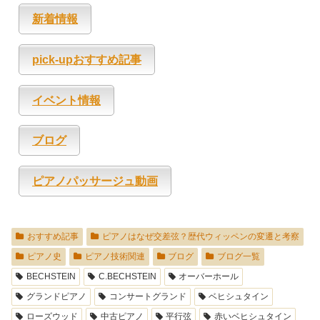
新着情報
pick-upおすすめ記事
イベント情報
ブログ
ピアノパッサージュ動画
おすすめ記事
ピアノはなぜ交差弦？歴代ウィッペンの変遷と考察
ピアノ史
ピアノ技術関連
ブログ
ブログ一覧
BECHSTEIN
C.BECHSTEIN
オーバーホール
グランドピアノ
コンサートグランド
ベヒシュタイン
ローズウッド
中古ピアノ
平行弦
赤いベヒシュタイン