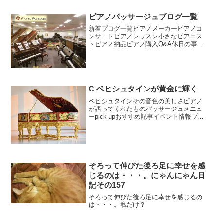
ピアノパッサージュブログ一覧
新着プログ一覧ピアノメーカーピアノコ
ンサートピアノレッスン小さなピアニス
トピアノ納品ピアノ購入Q&A休日の事に
ゃんにゃん日記パッサージュメニュー新
着情報pick-upおすすめ記事イベント情報
C.ベヒシュタインが黄金に輝く
ベヒシュタインその音色の美しさピアノ
が語ってくれたものパッサージュメニュ
ーpick-upおすすめ記事イベント情報ブロ
グパッサージュ動画
そろって伸びた後ろ足に幸せを感
じるのは・・・。にゃんにゃん日
記その157
そろって伸びた後ろ足に幸せを感じるの
は・・・。私だけ？