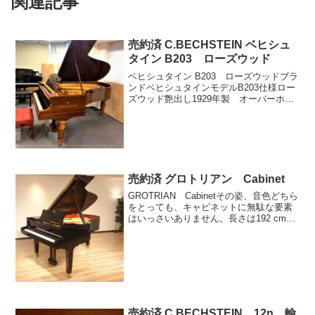
関連記事
売約済 C.BECHSTEIN ベヒシュ
タイン B203 ローズウッド
ベヒシュタイン B203 ローズウッドブラ
ンドベヒシュタインモデルB203仕様ロー
ズウッド艶出し1929年製 オーバーホー
ル済ペダル 2本奥行 203cm写真：ベヒシ
ュタイン B203お問合せEメール：
info@pianopassage.j...
売約済 グロトリアン Cabinet
GROTRIAN Cabinetその姿、音色どちら
をとっても、キャビネットに無駄な要素
はいっさいありません。長さは192 cm、
キャビネットは上品な音質が特徴の、本
物の室内楽コンサート用楽器です。アカ
デミーでの指導にも、優れた音楽家の方
の自...
売約済 C.BECHSTEIN 12n 輸