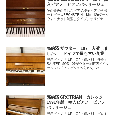
入ピアノ ピアノパッサージュ
その音色の美しさピアノ椅子ピアノサポ
ートグッズBECHSTEIN Mod.12nダーク
ウォルナット艶消しタイプ。オリジナ
ル。柔らかく奥行のある音色。楽器との
対話をお楽しみ下さいませ。仕様：
BECHSTEIN Mod.12nブランドベヒシュ
タ...
売約済 ザウター 107 入荷しま
した。 ドイツで最も古い創業
展示ピアノ「 UP・GP・価格別」仕様：
SAUTER MOD.107ザウターは旧西ドイツ
のシュパイヒンゲンで作られていて、現
存するドイツで最も古い創業のピアノで
す。暖かい明るい音色が魅力です。奇麗
な木目も素敵です。ブランドSAUTERモ
デル...
売約済 GROTRIAN カレッジ
1991年製 輸入ピアノ ピアノ
パッサージュ
展示ピアノ「 UP・GP・価格別」グロト