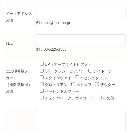
メールアドレス
必須
例：abc@mail.ne.jp
TEL
例：03-5225-1353
UP（アップライトピアノ）
ご試弾希望メー
GP（グランドピアノ）
ナイトーン
カー
スタインウェイ
ベヒシュタイン
（複数選択可）
グロトリアン
ペトロフ
ザウター
必須
ベーゼンドルファー
チェンバロ・クラヴィコード
その他