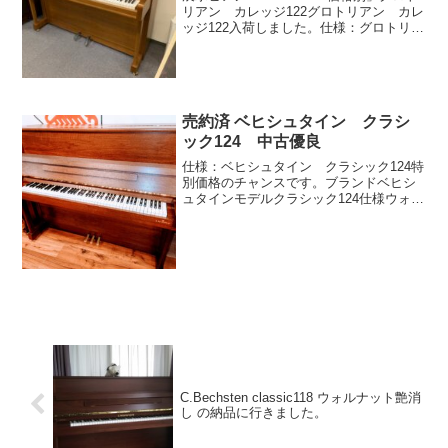
リアン カレッジ122グロトリアン カレ
ッジ122入荷しました。仕様：グロトリア
ン カレッジブランドグロトリアンモデ
ルカレッジ122仕様ウォルナット艶消
1991年製ペダル 2本高さ122㎝写真：グロ
ト...
売約済 ベヒシュタイン クラシ
ック124 中古優良
仕様：ベヒシュタイン クラシック124特
別価格のチャンスです。ブランドベヒシ
ュタインモデルクラシック124仕様ウォル
ナット艶消ペダル 3本 高さ 124cm写
真：ベヒシュタイン クラシック124クラ
シック124高さ：124cm × 幅：1...
C.Bechsten classic118 ウォルナット艶消
し の納品に行きました。