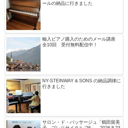
ールの納品に行きました
輸入ピアノ購入のためのメール講座
全10回 受付無料配信中！
NY-STEINWAY & SONS の納品調律に
行きました
サロン・ド・パッサージュ「鶴田留美
子 プレリサイタル ‘26」 2026.8.23