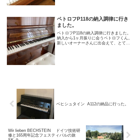
ペトロフP118の納入調律に行き
ました。
ペトロフP118の納入調律に行きました。
納入から1ヶ月振りに会うペトロフくん。
新しいオーナーさんに出会えて、とても
喜んでいる様子が、ピアノの音から伝わ
ってきました！末永く可愛がってもらえ
ますように。パッサージュメニューピア
ノレッスン新着情報...
ベヒシュタイン A112の納品に行った。
Wir lieben BECHSTEIN ドイツ技術研
修と165周年記念フェスティバルの旅
SK-９