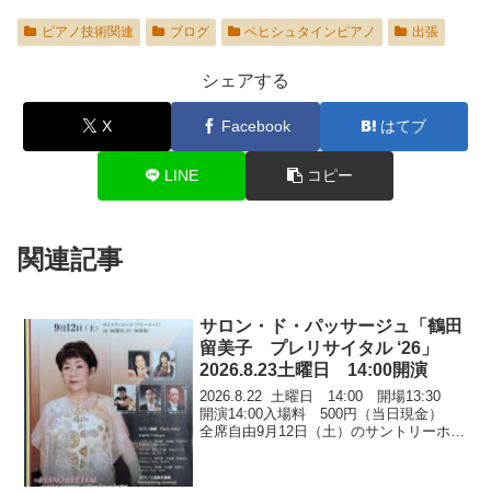
ピアノ技術関連
ブログ
ベヒシュタインピアノ
出張
シェアする
X
Facebook
はてブ
LINE
コピー
関連記事
サロン・ド・パッサージュ「鶴田
留美子 プレリサイタル ‘26」
2026.8.23土曜日 14:00開演
2026.8.22 土曜日 14:00 開場13:30
開演14:00入場料 500円（当日現金）
全席自由9月12日（土）のサントリーホー
ル（ブルーローズ）鶴田留美子ピアノリ
サイタル’26に向けてのプレリサイタルで
す。スタインウェイピア...