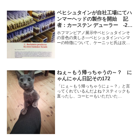
ベヒシュタインが自社工場にてハ
ンマーヘッドの製作を開始 記
者：カーステン デューラー -2
輸入ピアノ BECHSTEIN
ホフマンピアノ展示中ベヒシュタインそ
の音色の美しさ―ベヒシュタインハンマ
ーの特徴について、ケーニッヒ氏は次の
ように語っている。■マティアス・ケーニ
ッヒ：ハンマーウッドについて、ホフマ
ンヴィジョン・トラディションにはヨー
ロッパシデ、ベヒシュタ...
ねぇ～もう帰っちゃうの～？ に
ゃんにゃん日記その172
「にぇ～もう帰っちゃうにょ～？」と言
ってくれているんだよね？スティックも
直ったし、コーヒーもいただいた
し・・・。なごりおしいけどまたね～。
次へニャンニャン日記