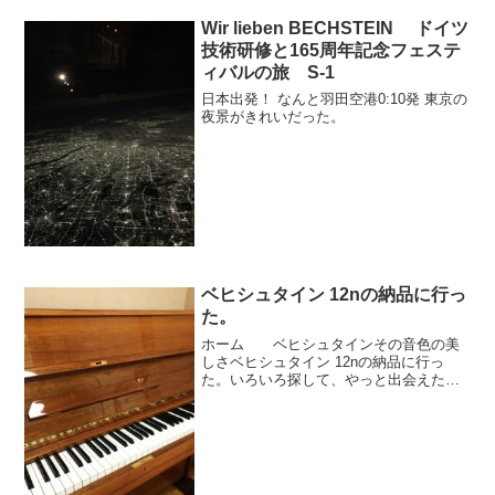
Wir lieben BECHSTEIN ドイツ
技術研修と165周年記念フェステ
ィバルの旅 S-1
日本出発！ なんと羽田空港0:10発 東京の
夜景がきれいだった。
ベヒシュタイン 12nの納品に行っ
た。
ホーム ベヒシュタインその音色の美
しさベヒシュタイン 12nの納品に行っ
た。いろいろ探して、やっと出会えたピ
アノ。特別なものを感じて頂けたようで
す。良い出会い、誠におめでとうござい
ます。ベヒシュタイン展示ピアノを見る
おすすめ記事メニューお...