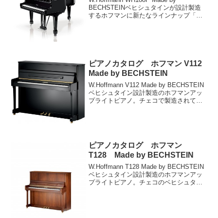
BECHSTEINベヒシュタインが設計製造
するホフマンに新たなラインナップ「ホ
フマン プロフェッショナル」が登場しま
した。ベヒシュタインの特徴である鮮明
な響きとタッチによる音色の変化に加
え...
ピアノカタログ ホフマン V112
Made by BECHSTEIN
W.Hoffmann V112 Made by BECHSTEIN
ベヒシュタイン設計製造のホフマンアッ
プライトピアノ。チェコで製造されてい
るホフマンは、伝統的なヨーロッパピア
ノの響きを引き継いだ、ベヒシュタイン
社の自信作です。ヨーロッパの響...
ピアノカタログ ホフマン
T128 Made by BECHSTEIN
W.Hoffmann T128 Made by BECHSTEIN
ベヒシュタイン設計製造のホフマンアッ
プライトピアノ。チェコのベヒシュタイ
ン工場で製造されているホフマンは、伝
統的なヨーロッパピアノの響きを引き継
いだ、ベヒシュタイン社の自信作...