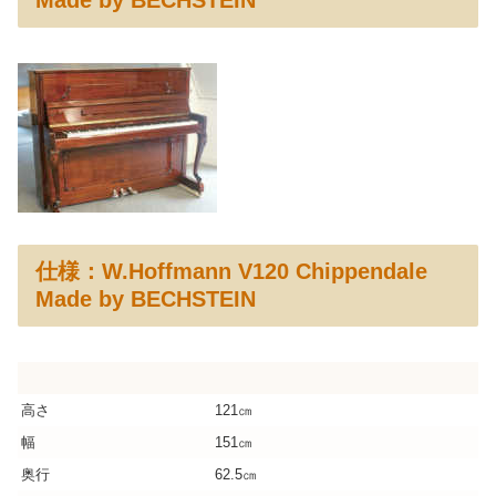
仕様：W.Hoffmann V120 Chippendale
Made by BECHSTEIN
高さ
121㎝
幅
151㎝
奥行
62.5㎝