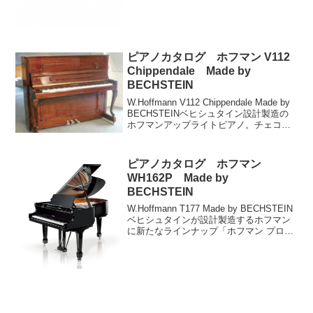
ピアノカタログ ホフマン V112
Chippendale Made by
BECHSTEIN
W.Hoffmann V112 Chippendale Made by
BECHSTEINベヒシュタイン設計製造の
ホフマンアップライトピアノ。チェコで
製造されているホフマンは、伝統的なヨ
ーロッパピアノの響きを引き継いだ、ベ
ヒシュタイン社の自...
ピアノカタログ ホフマン
WH162P Made by
BECHSTEIN
W.Hoffmann T177 Made by BECHSTEIN
ベヒシュタインが設計製造するホフマン
に新たなラインナップ「ホフマン プロフ
ェッショナル」が登場しました。ベヒシ
ュタインの特徴である鮮明な響きとタッ
チによる音色の変化に加え、現...