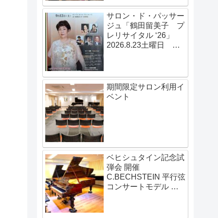
サロン・ド・パッサー
ジュ「鶴田留美子 プ
レリサイタル ‘26」
2026.8.23土曜日
14:00開演
期間限定サロン利用イ
ベント
ベヒシュタイン記念試
弾会 開催
C.BECHSTEIN 平行弦
コンサートモデル 伝
説の赤いベヒシュタイ
ン