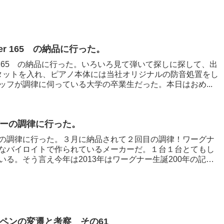
mber 165 の納品に行った。
mber 165 の納品に行った。いろいろ見て弾いて探しに探して、出
タットを入れ、ピアノ本体には当社オリジナルの防音処置をし
ッフが調律に伺っている大学の卒業生だった。本日はおめ...
ーの調律に行った。
の調律に行った。３月に納品されて２回目の調律！ワーグナ
なバイロイトで作られているメーカーだ。１台１台とてもし
る。そう言え今年は2013年はワーグナー生誕200年の記念
ペンの変遷と考察 その61