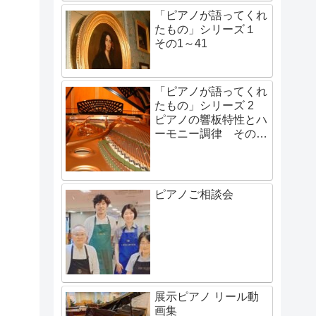
「ピアノが語ってくれ
たもの」シリーズ１
その1～41
「ピアノが語ってくれ
。
たもの」シリーズ 2
ピアノの響板特性とハ
ーモニー調律 その1
～その48
ピアノご相談会
展示ピアノ リール動
画集