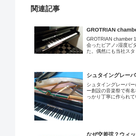
関連記事
GROTRIAN cha
GROTRIAN cha
会ったピアノ♪湿度ピ
た。偶然にも当社スタ
シュタイングレーバ
シュタイングレーバー
ー創設の音楽祭で有名
っかり丁寧に作られてい
年だそうで・...
なぜ交差弦？ウィッ