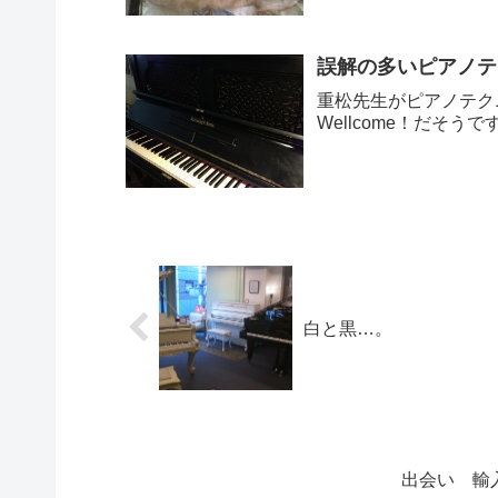
誤解の多いピアノテ
重松先生がピアノテク
Wellcome！だそうで
白と黒…。
出会い 輸