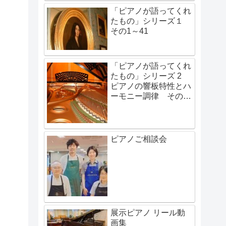
「ピアノが語ってくれ
たもの」シリーズ１
その1～41
「ピアノが語ってくれ
たもの」シリーズ 2
ピアノの響板特性とハ
ーモニー調律 その1
～その48
ピアノご相談会
展示ピアノ リール動
画集