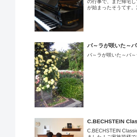
の行事で、まだ帰宅し
が始まったそうてす。
本...
バ～ラが咲いた～バ
バ～ラが咲いた～バ～
C.BECHSTEIN 
C.BECHSTEIN C
ました！ご家族皆様で