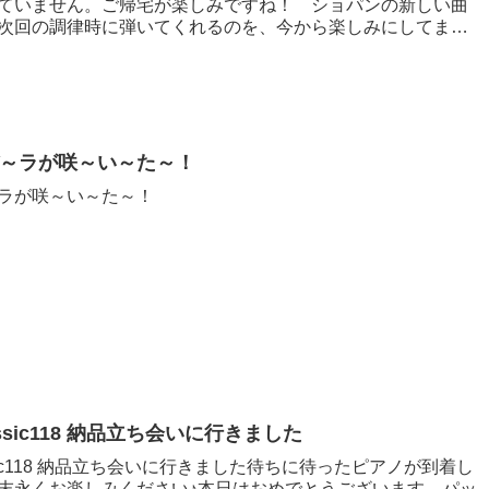
ていません。ご帰宅が楽しみですね！ ショパンの新しい曲
次回の調律時に弾いてくれるのを、今から楽しみにしてます♪
～ラが咲～い～た～！
ラが咲～い～た～！
Classic118 納品立ち会いに行きました
lassic118 納品立ち会いに行きました待ちに待ったピアノが到着し
末永くお楽しみください♪本日はおめでとうございます。パッ