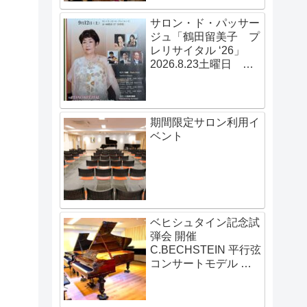
サロン・ド・パッサー
ジュ「鶴田留美子 プ
レリサイタル ‘26」
2026.8.23土曜日
14:00開演
期間限定サロン利用イ
ベント
ベヒシュタイン記念試
弾会 開催
C.BECHSTEIN 平行弦
コンサートモデル 伝
説の赤いベヒシュタイ
ン