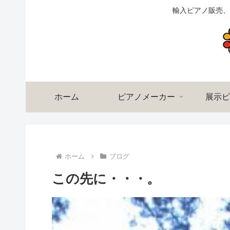
輸入ピアノ販売、
ホーム
ピアノメーカー
展示ピ
ホーム
ブログ
この先に・・・。