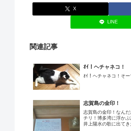
X
LINE
関連記事
ｵｲ！ヘチャネコ！
ｵｲ！ヘチャネコ！そ
志賀島の金印！
志賀島の金印！なんだ
チリ！博多湾に浮かぶ
井上陽水の歌に出てき
て･･･。九州もいいと..