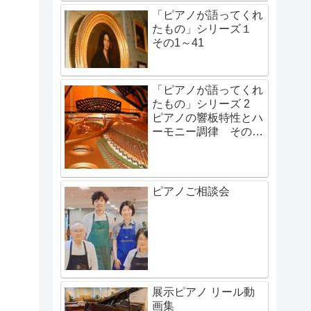
「ピアノが語ってくれ
たもの」シリーズ１
その1～41
「ピアノが語ってくれ
たもの」シリーズ 2
ピアノの響板特性とハ
ーモニー調律 その1
～その48
ピアノご相談会
展示ピアノ リール動
画集