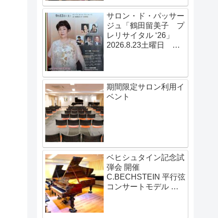
サロン・ド・パッサー
ジュ「鶴田留美子 プ
レリサイタル ‘26」
2026.8.23土曜日
14:00開演
期間限定サロン利用イ
ベント
ベヒシュタイン記念試
弾会 開催
C.BECHSTEIN 平行弦
コンサートモデル 伝
説の赤いベヒシュタイ
ン