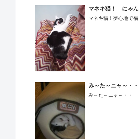
マネキ猫！ にゃん
マネキ猫！夢心地で福
み～た～ニャ～・・
み～た～ニャ～・・