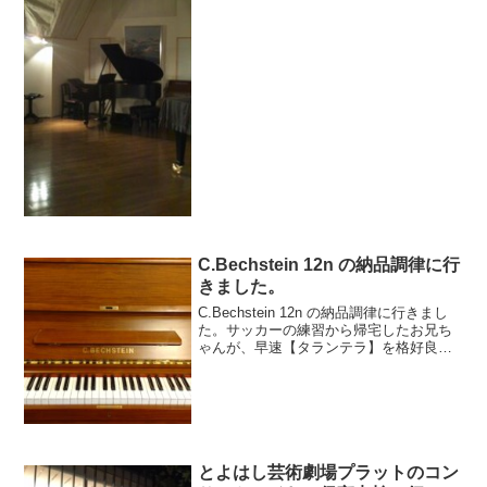
がゆったりと座れ、レコーディングも可
能だ。ピアノはスタインウェイD274の
1960年物。いぶし銀の響き。チェンバロ
やNYスタインウ...
C.Bechstein 12n の納品調律に行
きました。
C.Bechstein 12n の納品調律に行きまし
た。サッカーの練習から帰宅したお兄ち
ゃんが、早速【タランテラ】を格好良く
弾いてくれました♪次回は、何の曲を弾い
てくれるのかが、楽しみです！パッサー
ジュメニューベヒシュタインピアノの技
術的背...
とよはし芸術劇場プラットのコン