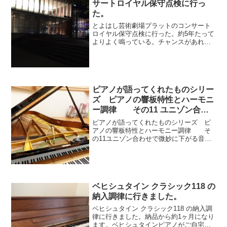
サートロイヤル保守点検に行っ
た。
とよはし芸術劇場プラットのコンサート
ロイヤル保守点検に行った。約5年たって
よりよく鳴っている。チャンスがあれば
弾いてみてください。
ピアノが語ってくれたものシリー
ズ ピアノの響板特性とハーモニ
ー調律 その11 ユニゾン合わ
せで微妙に下がる音
ピアノが語ってくれたものシリーズ ピ
アノの響板特性とハーモニー調律 そ
の11ユニゾン合わせで微妙に下がる音
さてそれでは、『響板f0』がピアノ調律
作業の中でどのように影響を与えるか考
えたいと思います。割り振り後にロング
ミュートを外しながら...
ベヒシュタイン クラシック118 の
納入調律に行きました。
ベヒシュタイン クラシック118 の納入調
律に行きました。納品から約1ヶ月になり
ます。ベヒシュタインピアノがご自宅に