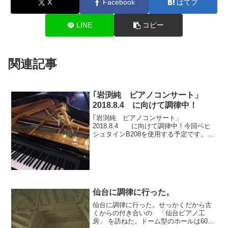
X
Facebook
はてブ
LINE
コピー
関連記事
｢岩渕純 ピアノコンサート」
2018.8.4 に向けて調律中！
｢岩渕純 ピアノコンサート」
2018.8.4 に向けて調律中！今回ベヒ
シュタインB208を使用する予定です。
1992年製造のもの1986年からベヒシュタ
イン社はホルヘ ボレー氏と共同でモデ
ルを変更開発した。EN280の1986年ロン
ドン...
仙台に調律に行った。
仙台に調律に行った。せっかくだから古
くからの付き合いの 「仙台ピアノ工
房」 を訪ねた。ドーム型のホールは60名