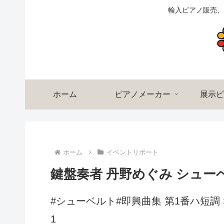
輸入ピアノ販売、
ホーム
ピアノメーカー
展示ピ
ホーム
イベントリポート
鍵盤奏者 丹野めぐみ シュ
#シューベルト#即興曲集 第1番ハ短調 Schubert
1