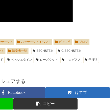
ッサージュ
パッサージュイベント
ピアノ史
ブログ
ート
演奏者一覧
BECHSTEIN
C.BECHSTEIN
ンド
ベヒシュタイン
ローズウッド
中古ピアノ
平行弦
シェアする
Facebook
はてブ
コピー