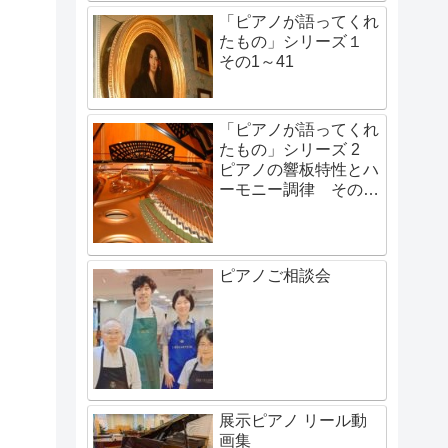
「ピアノが語ってくれ
たもの」シリーズ１
その1～41
「ピアノが語ってくれ
たもの」シリーズ 2
ピアノの響板特性とハ
ーモニー調律 その1
～その48
ピアノご相談会
展示ピアノ リール動
画集