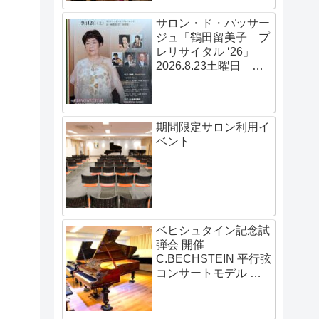
サロン・ド・パッサー
ジュ「鶴田留美子 プ
レリサイタル ‘26」
2026.8.23土曜日
14:00開演
期間限定サロン利用イ
ベント
ベヒシュタイン記念試
弾会 開催
C.BECHSTEIN 平行弦
コンサートモデル 伝
説の赤いベヒシュタイ
ン