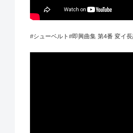
#シューベルト#即興曲集 第4番 変イ長調 Schube