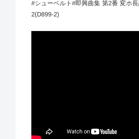
#シューベルト#即興曲集 第2番 変ホ長調 Schuber
2(D899-2)