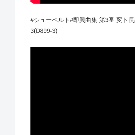
#シューベルト#即興曲集 第3番 変ト長調 Schube
3(D899-3)