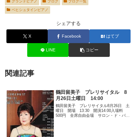
グランドピアノ
ブログ
ブログ一覧
ベヒシュタインピアノ
シェアする
X
Facebook
はてブ
LINE
コピー
関連記事
鶴田留美子 プレリサイタル 8
月26日土曜日 14:00
鶴田留美子 プレリサイタル8月26日 土
曜日 開場 13:30 開演14:00入場料
500円 全席自由会場 サロン・ド・パッ
サージュ入場申込受付電話 03-5225-
1353（11:00～18:30月曜定休 祝日の場合
は翌日）又は イベ...