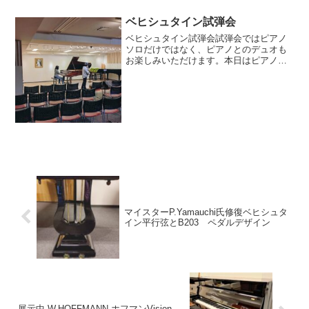
ベヒシュタイン試弾会
ベヒシュタイン試弾会試弾会ではピアノ
ソロだけではなく、ピアノとのデュオも
お楽しみいただけます。本日はピアノと
ヴァイオリンのデュオでお越しいただき
ました。ピアノをお弾きくださったお客
様は、これまでも数回に渡りご来店いた
だきましたが、今回は念願...
マイスターP.Yamauchi氏修復ベヒシュタ
イン平行弦とB203 ペダルデザイン
展示中 W.HOFFMANN ホフマンVision