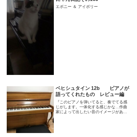
エボニー ＆ アイボリー
ベヒシュタイン 12b ピアノが
語ってくれたもの レビュー編
『このピアノを弾いてると、奏でてる感
じがします。一体化する感じかな…作曲
家によって出したい音のイメージがある
から、それに反応するから面白いで
す。』12b 2019年購入12b新入荷こちら
ユーザーレビュー展示ピアノメニューボ
タン展示ピアノ一覧...