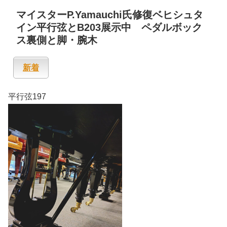
マイスターP.Yamauchi氏修復ベヒシュタ
イン平行弦とB203展示中 ペダルボック
ス裏側と脚・腕木
新着
平行弦197