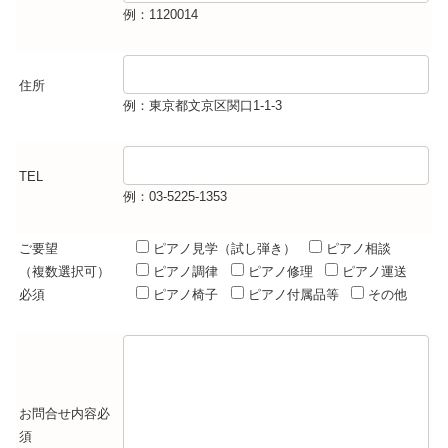
例：1120014
住所
例：東京都文京区関口1-1-3
TEL
例：03-5225-1353
ご要望
ピアノ見学（試し弾き）
ピアノ相談
（複数選択可）
ピアノ調律
ピアノ修理
ピアノ運送
必須
ピアノ椅子
ピアノ付属品等
その他
お問合せ内容
必
須