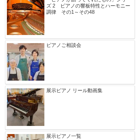
ズ 2 ピアノの響板特性とハーモニー
調律 その1～その48
ピアノご相談会
展示ピアノ リール動画集
展示ピアノ一覧