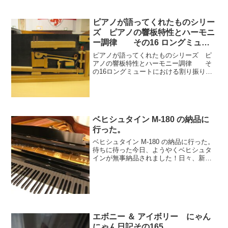
ピアノが語ってくれたものシリー
ズ ピアノの響板特性とハーモニ
ー調律 その16 ロングミュー
トにおける割り振りの盲点
ピアノが語ってくれたものシリーズ ピ
アノの響板特性とハーモニー調律 そ
の16ロングミュートにおける割り振りの
盲点つまり、現実のピアノでは、ロング
ミュートで3本弦の2本をミュートし、1本
弦にしていかに素晴らしく割り振り（基
礎音階）が出来たと...
ベヒシュタイン M-180 の納品に
行った。
ベヒシュタイン M-180 の納品に行った。
待ちに待った今日、ようやくベヒシュタ
インが無事納品されました！日々、新た
な発見があるかと思います！楽器との対
話、お楽しみ下さいませ。本日は誠にお
めでとうございます！親方あいさつピア
ノが語ってくれた...
エボニー ＆ アイボリー にゃん
にゃん日記その165