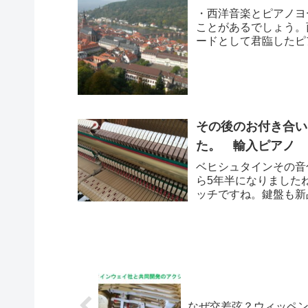
・西洋音楽とピアノヨ
ことがあるでしょう。
ードとして君臨したピ
たちの創作活動や演...
その後のお付き合い
た。 輸入ピアノ BE
ベヒシュタインその音色
ら5年半になりました
ッチですね。鍵盤も新
こ...
なぜ交差弦？ウィッペン