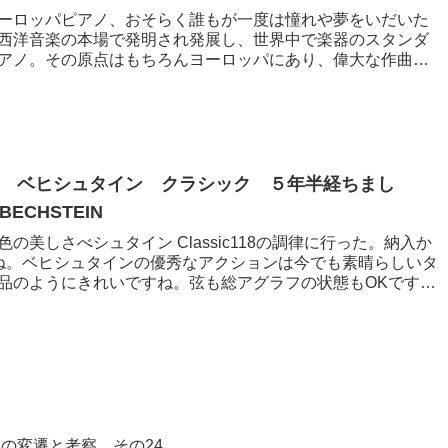
ーロッパピアノ、おそらく誰もが一度は憧れや夢をいだいた
西洋音楽の本場で発明され発展し、世界中で楽器のスタンダ
アノ。その原点はもちろんヨーロッパにあり、偉大な作曲家
 ベヒシュタイン クラシック ５年半経ちまし
CHSTEIN
の美しさべシュタイン Classic118の調律に行った。納入か
ね。ベヒシュタインの優秀なアクションは今でも素晴らしいタ
品のようにきれいですね。弦も総アグラフの状態もOKです。
の変遷と考察 その24