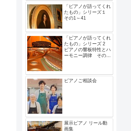
「ピアノが語ってくれ
たもの」シリーズ１
その1～41
「ピアノが語ってくれ
たもの」シリーズ 2
ピアノの響板特性とハ
ーモニー調律 その1
～その48
ピアノご相談会
展示ピアノ リール動
画集