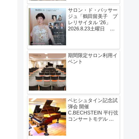
サロン・ド・パッサー
ジュ「鶴田留美子 プ
レリサイタル ‘26」
2026.8.23土曜日
14:00開演
期間限定サロン利用イ
ベント
ベヒシュタイン記念試
弾会 開催
C.BECHSTEIN 平行弦
コンサートモデル 伝
説の赤いベヒシュタイ
ン