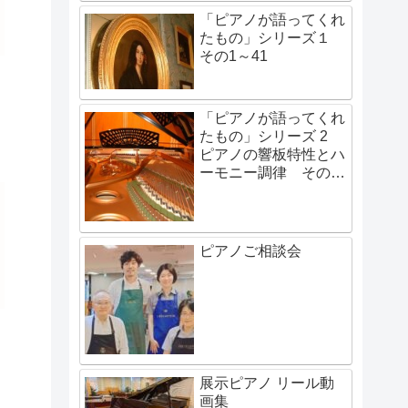
「ピアノが語ってくれ
たもの」シリーズ１
その1～41
「ピアノが語ってくれ
たもの」シリーズ 2
ピアノの響板特性とハ
ーモニー調律 その1
～その48
ピアノご相談会
展示ピアノ リール動
画集