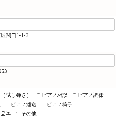
関口1-1-3
353
学（試し弾き）
ピアノ相談
ピアノ調律
理
ピアノ運送
ピアノ椅子
属品等
その他