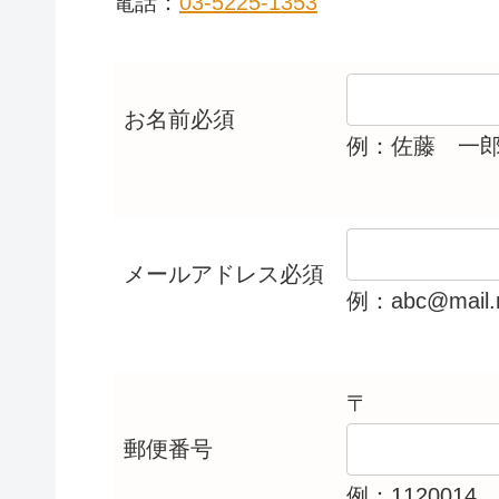
電話：
03-5225-1353
お名前
必須
例：佐藤 一
メールアドレス
必須
例：abc@mail.n
〒
郵便番号
例：1120014