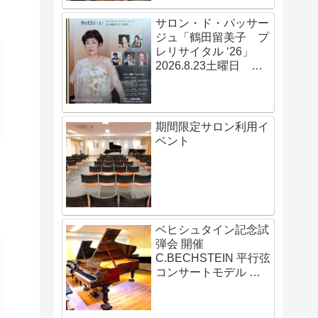
サロン・ド・パッサー
ジュ「鶴田留美子 プ
レリサイタル ‘26」
2026.8.23土曜日
14:00開演
期間限定サロン利用イ
ベント
ベヒシュタイン記念試
弾会 開催
C.BECHSTEIN 平行弦
コンサートモデル 伝
説の赤いベヒシュタイ
ン