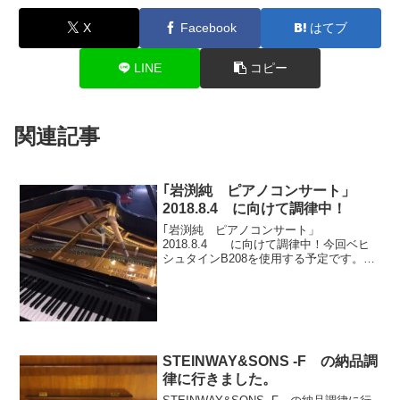
X
Facebook
はてブ
LINE
コピー
関連記事
｢岩渕純 ピアノコンサート」
2018.8.4 に向けて調律中！
｢岩渕純 ピアノコンサート」
2018.8.4 に向けて調律中！今回ベヒ
シュタインB208を使用する予定です。
1992年製造のもの1986年からベヒシュタ
イン社はホルヘ ボレー氏と共同でモデ
ルを変更開発した。EN280の1986年ロン
ドン...
STEINWAY&SONS -F の納品調
律に行きました。