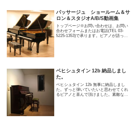
さんの父、杵渕直都さんから直接譲り受
けたそうで、その後調律は直知さんがこ
ちら川崎までいらしていたそうです。直
パッサージュ ショールーム＆サ
知さんの実家にあった...
ロン＆スタジオA/B/S動画集
トップページ※お問い合わせは、お問い
合わせフォームまたはお電話(TEL 03-
5225-1353)で承ります。ピアノが語って
くれたものパッサージュメニューpick-up
おすすめ記事イベント情報ブログパッサ
ージュ動画
ベヒシュタイン 12b 納品しまし
た。
ベヒシュタイン 12b 無事に納品しまし
た。ずっと弾いていたいと思わせてくれ
るピアノと喜んで頂けました。素敵なピ
アノとの出会い、誠におめでとうござい
ます。