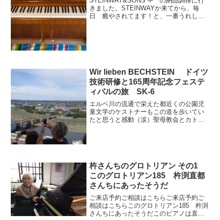
STEINWAY&SONS -F の納品調律に行
きました。STEINWAYか来てから、毎
日 癒やされてます！と、一番うれしい
一言をいただきました。益々、ステキな
ピアノライフをお楽しみください♪pick-
upおすすめ記事パッサージュメニュー
新...
Wir lieben BECHSTEIN ドイツ
技術研修と165周年記念フェステ
ィバルの旅 SK-6
エルベ川の流通で栄えた都近くの公園児
童文学のケストナーもこの道を歩いてい
たと思うと感動（涙）聖母教会とカトリ
ック宮廷教会宮廷教会にはザクセン王家
の墓所でもあり、アウグスト強王の心臓
が保管されているのでお参りしたかっ
た。ドレスデン生まれの画家...
杵さんちのグロトリアン その1
このグロトリアン185 杵渕直都
さんちにあったそうだ
ご来店予約ご相談はこちらご来店予約ご
相談はこちらこのグロトリアン185 杵渕
さんちにあったそうだこのピアノは直知